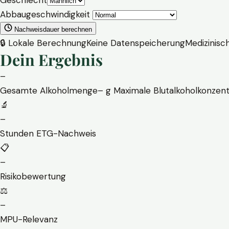
Geschlecht
Abbaugeschwindigkeit
Nachweisdauer berechnen
🔒 Lokale Berechnung
Keine Datenspeicherung
Medizinisc
Dein Ergebnis
–
Gesamte Alkoholmenge
–
g
Maximale Blutalkoholkonzent
🔬
–
Stunden ETG-Nachweis
📋
–
Risikobewertung
⚖️
–
MPU-Relevanz