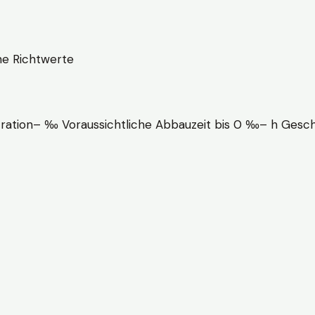
he Richtwerte
ration
–
‰
Voraussichtliche Abbauzeit bis 0 ‰
–
h
Gesch