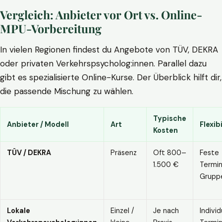
Vergleich: Anbieter vor Ort vs. Online-
MPU-Vorbereitung
In vielen Regionen findest du Angebote von TÜV, DEKRA
oder privaten Verkehrspsycholog:innen. Parallel dazu
gibt es spezialisierte Online-Kurse. Der Überblick hilft dir,
die passende Mischung zu wählen.
Typische
Anbieter / Modell
Art
Flexibi
Kosten
TÜV / DEKRA
Präsenz
Oft 800–
Feste
1.500 €
Termin
Grupp
Lokale
Einzel /
Je nach
Individ