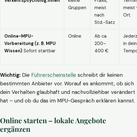
Verkehrspsycholog:innen
kleine
Praxis,
Termin
Gruppen
meist
meist 
nach
Ort
Std.-Satz
Online-MPU-
Online
Ab ca.
Jederz
Vorbereitung (z. B. MPU
200–
in dei
Wissen)
Sofort startbar
400 €
Temp
Wichtig:
Die
Führerscheinstelle
schreibt dir keinen
bestimmten Anbieter vor. Worauf es ankommt:, ob sich
dein Verhalten glaubhaft und nachvollziehbar verändert
hat – und ob du das im MPU-Gespräch erklären kannst.
Online starten – lokale Angebote
ergänzen