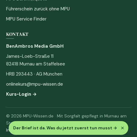
Führerschein zurück ohne MPU
MPU Service Finder
KONTAKT
BenAmbros Media GmbH
James-Loeb-Straße 11
82418 Murnau am Staffelsee
HRB 293443 · AG München
onlinekurs@mpu-wissen.de
Kurs-Login →
© 2026 MPU-Wissen.de · Mit Sorgfalt gepflegt in Murnau am
Staffelsee
×
Der Brief ist da. Was du jetzt zuerst tun musst
→
Impressum
·
Datenschutz & AGB