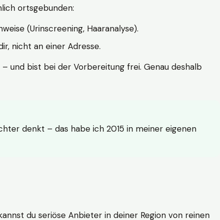
hlich ortsgebunden:
weise (Urinscreening, Haaranalyse).
r, nicht an einer Adresse.
 – und bist bei der Vorbereitung frei. Genau deshalb
achter denkt – das habe ich 2015 in meiner eigenen
n kannst du seriöse Anbieter in deiner Region von reinen