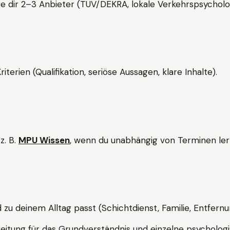
e dir 2–3 Anbieter (TÜV/DEKRA, lokale Verkehrspsycholo
rien (Qualifikation, seriöse Aussagen, klare Inhalte).
z. B.
MPU Wissen
, wenn du unabhängig von Terminen lern
d zu deinem Alltag passt (Schichtdienst, Familie, Entfernu
itung für das Grundverständnis und einzelne psychologi