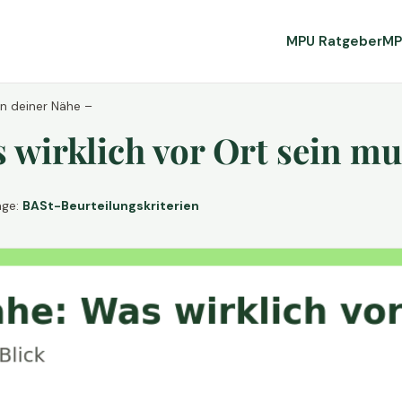
MPU Ratgeber
MP
in deiner Nähe –
wirklich vor Ort sein mu
age:
BASt-Beurteilungskriterien