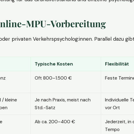
. Online-MPU-Vorbereitung
r privaten Verkehrspsycholog:innen. Parallel dazu gibt es
Typische Kosten
Flexibilität
enz
Oft 800–1.500 €
Feste Termin
l / kleine
Je nach Praxis, meist nach
Individuelle T
pen
Std.-Satz
vor Ort
ne
Ab ca. 200–400 €
Jederzeit, in
Tempo