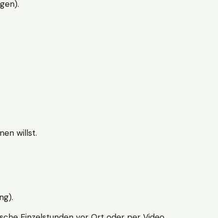
gen).
en willst.
ng).
sche Einzelstunden vor Ort oder per Video.