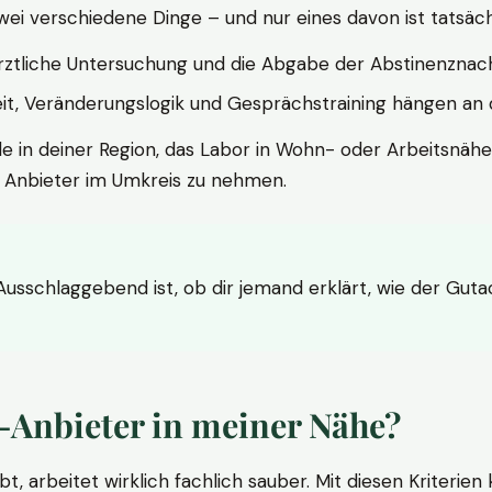
wei verschiedene Dinge – und nur eines davon ist tatsäc
ärztliche Untersuchung und die Abgabe der Abstinenznach
t, Veränderungslogik und Gesprächstraining hängen an di
le in deiner Region, das Labor in Wohn- oder Arbeitsnähe
n Anbieter im Umkreis zu nehmen.
 Ausschlaggebend ist, ob dir jemand erklärt, wie der Gut
-Anbieter in meiner Nähe?
bt, arbeitet wirklich fachlich sauber. Mit diesen Kriterie