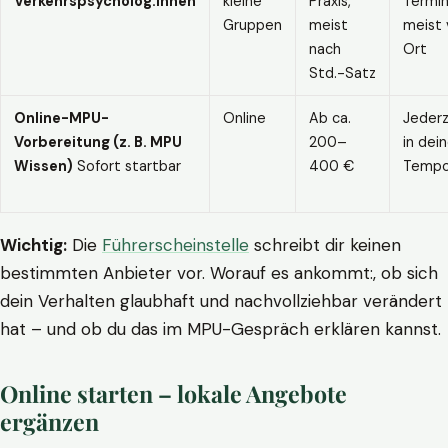
Verkehrspsycholog:innen
kleine
Praxis,
Termin
Gruppen
meist
meist 
nach
Ort
Std.-Satz
Online-MPU-
Online
Ab ca.
Jederz
Vorbereitung (z. B. MPU
200–
in dei
Wissen)
Sofort startbar
400 €
Temp
Wichtig:
Die
Führerscheinstelle
schreibt dir keinen
bestimmten Anbieter vor. Worauf es ankommt:, ob sich
dein Verhalten glaubhaft und nachvollziehbar verändert
hat – und ob du das im MPU-Gespräch erklären kannst.
Online starten – lokale Angebote
ergänzen