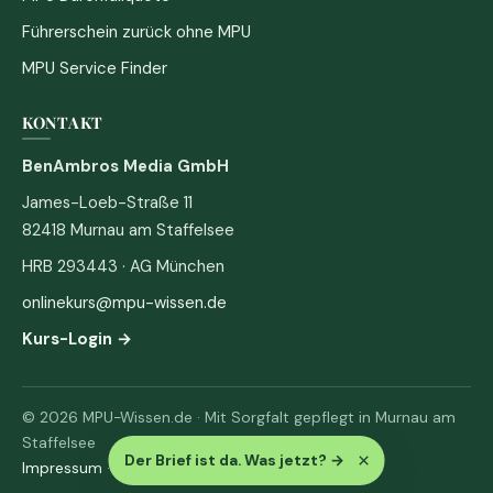
Führerschein zurück ohne MPU
MPU Service Finder
KONTAKT
BenAmbros Media GmbH
James-Loeb-Straße 11
82418 Murnau am Staffelsee
HRB 293443 · AG München
onlinekurs@mpu-wissen.de
Kurs-Login →
© 2026 MPU-Wissen.de · Mit Sorgfalt gepflegt in Murnau am
Staffelsee
×
Der Brief ist da. Was jetzt?
→
Impressum
·
Datenschutz & AGB