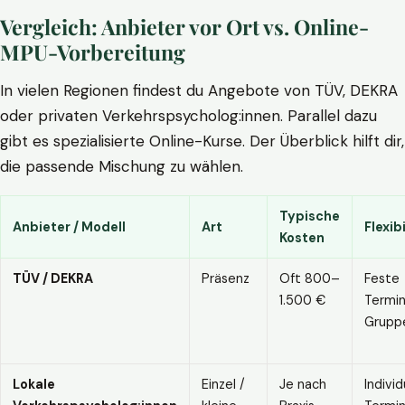
Vergleich: Anbieter vor Ort vs. Online-
MPU-Vorbereitung
In vielen Regionen findest du Angebote von TÜV, DEKRA
oder privaten Verkehrspsycholog:innen. Parallel dazu
gibt es spezialisierte Online-Kurse. Der Überblick hilft dir,
die passende Mischung zu wählen.
Typische
Anbieter / Modell
Art
Flexibi
Kosten
TÜV / DEKRA
Präsenz
Oft 800–
Feste
1.500 €
Termin
Grupp
Lokale
Einzel /
Je nach
Individ