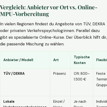
Vergleich: Anbieter vor Ort vs. Online-
MPU-Vorbereitung
In vielen Regionen findest du Angebote von TÜV, DEKRA
oder privaten Verkehrspsycholog:innen. Parallel dazu
gibt es spezialisierte Online-Kurse. Der Überblick hilft dir,
die passende Mischung zu wählen.
Typische
Anbieter / Modell
Art
Flexibi
Kosten
TÜV / DEKRA
Präsenz
Oft 800–
Feste
1.500 €
Termin
Grupp
Lokale
Einzel /
Je nach
Individ