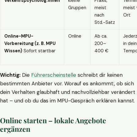
Verkehrspsycholog:innen
kleine
Praxis,
Termin
Gruppen
meist
meist 
nach
Ort
Std.-Satz
Online-MPU-
Online
Ab ca.
Jederz
Vorbereitung (z. B. MPU
200–
in dei
Wissen)
Sofort startbar
400 €
Temp
Wichtig:
Die
Führerscheinstelle
schreibt dir keinen
bestimmten Anbieter vor. Worauf es ankommt:, ob sich
dein Verhalten glaubhaft und nachvollziehbar verändert
hat – und ob du das im MPU-Gespräch erklären kannst.
Online starten – lokale Angebote
ergänzen