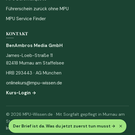
Führerschein zurück ohne MPU
MPU Service Finder
KONTAKT
BenAmbros Media GmbH
James-Loeb-Straße 11
82418 Murnau am Staffelsee
HRB 293443 · AG München
onlinekurs@mpu-wissen.de
Kurs-Login →
© 2026 MPU-Wissen.de · Mit Sorgfalt gepflegt in Murnau am
Staffelsee
×
Der Brief ist da. Was du jetzt zuerst tun musst
→
Impressum
·
Datenschutz & AGB