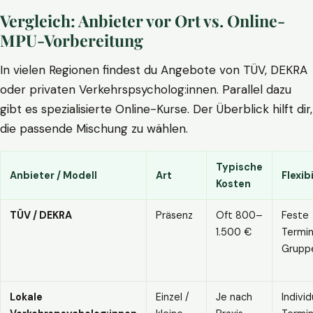
Vergleich: Anbieter vor Ort vs. Online-
MPU-Vorbereitung
In vielen Regionen findest du Angebote von TÜV, DEKRA
oder privaten Verkehrspsycholog:innen. Parallel dazu
gibt es spezialisierte Online-Kurse. Der Überblick hilft dir,
die passende Mischung zu wählen.
Typische
Anbieter / Modell
Art
Flexibi
Kosten
TÜV / DEKRA
Präsenz
Oft 800–
Feste
1.500 €
Termin
Grupp
Lokale
Einzel /
Je nach
Individ