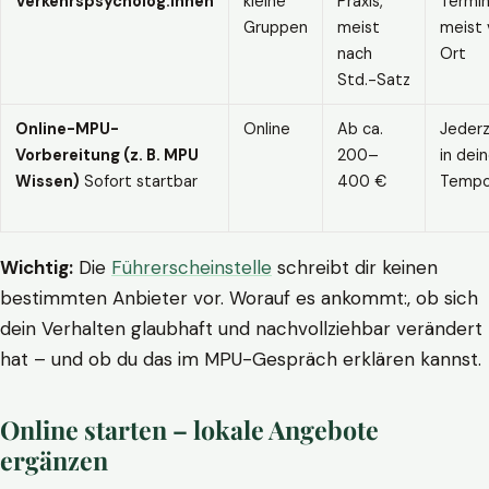
Verkehrspsycholog:innen
kleine
Praxis,
Termin
Gruppen
meist
meist 
nach
Ort
Std.-Satz
Online-MPU-
Online
Ab ca.
Jederz
Vorbereitung (z. B. MPU
200–
in dei
Wissen)
Sofort startbar
400 €
Temp
Wichtig:
Die
Führerscheinstelle
schreibt dir keinen
bestimmten Anbieter vor. Worauf es ankommt:, ob sich
dein Verhalten glaubhaft und nachvollziehbar verändert
hat – und ob du das im MPU-Gespräch erklären kannst.
Online starten – lokale Angebote
ergänzen