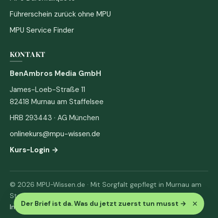
Führerschein zurück ohne MPU
MPU Service Finder
KONTAKT
BenAmbros Media GmbH
James-Loeb-Straße 11
82418 Murnau am Staffelsee
HRB 293443 · AG München
onlinekurs@mpu-wissen.de
Kurs-Login →
© 2026 MPU-Wissen.de · Mit Sorgfalt gepflegt in Murnau am
Staffelsee
×
Der Brief ist da. Was du jetzt zuerst tun musst
→
Impressum
·
Datenschutz & AGB