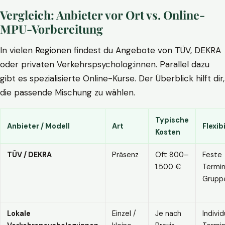
Vergleich: Anbieter vor Ort vs. Online-
MPU-Vorbereitung
In vielen Regionen findest du Angebote von TÜV, DEKRA
oder privaten Verkehrspsycholog:innen. Parallel dazu
gibt es spezialisierte Online-Kurse. Der Überblick hilft dir,
die passende Mischung zu wählen.
Typische
Anbieter / Modell
Art
Flexibi
Kosten
TÜV / DEKRA
Präsenz
Oft 800–
Feste
1.500 €
Termin
Grupp
Lokale
Einzel /
Je nach
Individ