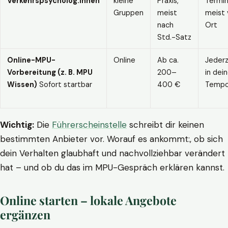
Verkehrspsycholog:innen
kleine
Praxis,
Termin
Gruppen
meist
meist 
nach
Ort
Std.-Satz
Online-MPU-
Online
Ab ca.
Jederz
Vorbereitung (z. B. MPU
200–
in dei
Wissen)
Sofort startbar
400 €
Temp
Wichtig:
Die
Führerscheinstelle
schreibt dir keinen
bestimmten Anbieter vor. Worauf es ankommt:, ob sich
dein Verhalten glaubhaft und nachvollziehbar verändert
hat – und ob du das im MPU-Gespräch erklären kannst.
Online starten – lokale Angebote
ergänzen