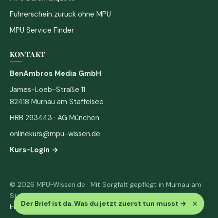
Führerschein zurück ohne MPU
MPU Service Finder
KONTAKT
BenAmbros Media GmbH
James-Loeb-Straße 11
82418 Murnau am Staffelsee
HRB 293443 · AG München
onlinekurs@mpu-wissen.de
Kurs-Login →
© 2026 MPU-Wissen.de · Mit Sorgfalt gepflegt in Murnau am
Staffelsee
×
Der Brief ist da. Was du jetzt zuerst tun musst
→
Impressum
·
Datenschutz & AGB