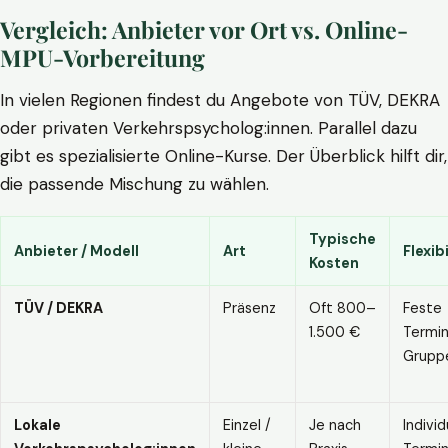
Vergleich: Anbieter vor Ort vs. Online-
MPU-Vorbereitung
In vielen Regionen findest du Angebote von TÜV, DEKRA
oder privaten Verkehrspsycholog:innen. Parallel dazu
gibt es spezialisierte Online-Kurse. Der Überblick hilft dir,
die passende Mischung zu wählen.
Typische
Anbieter / Modell
Art
Flexibi
Kosten
TÜV / DEKRA
Präsenz
Oft 800–
Feste
1.500 €
Termin
Grupp
Lokale
Einzel /
Je nach
Individ