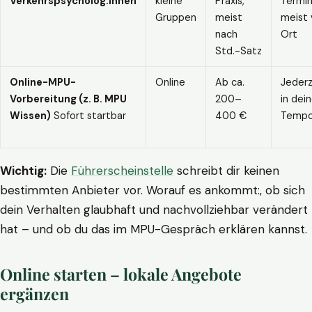
Verkehrspsycholog:innen
kleine
Praxis,
Termin
Gruppen
meist
meist 
nach
Ort
Std.-Satz
Online-MPU-
Online
Ab ca.
Jederz
Vorbereitung (z. B. MPU
200–
in dei
Wissen)
Sofort startbar
400 €
Temp
Wichtig:
Die
Führerscheinstelle
schreibt dir keinen
bestimmten Anbieter vor. Worauf es ankommt:, ob sich
dein Verhalten glaubhaft und nachvollziehbar verändert
hat – und ob du das im MPU-Gespräch erklären kannst.
Online starten – lokale Angebote
ergänzen