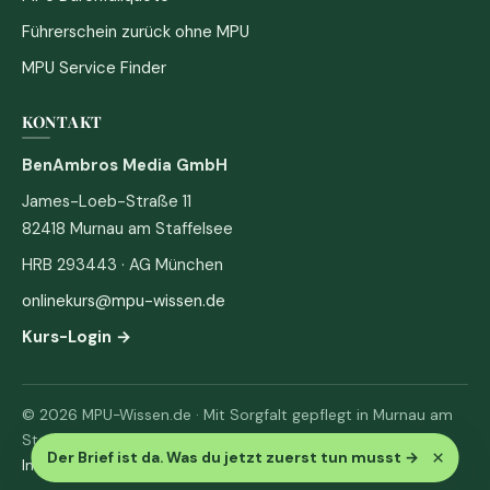
Führerschein zurück ohne MPU
MPU Service Finder
KONTAKT
BenAmbros Media GmbH
James-Loeb-Straße 11
82418 Murnau am Staffelsee
HRB 293443 · AG München
onlinekurs@mpu-wissen.de
Kurs-Login →
© 2026 MPU-Wissen.de · Mit Sorgfalt gepflegt in Murnau am
Staffelsee
×
Der Brief ist da. Was du jetzt zuerst tun musst
→
Impressum
·
Datenschutz & AGB