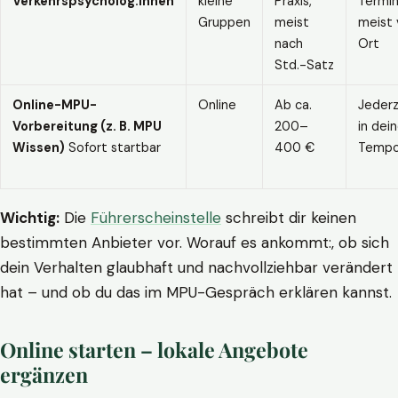
Verkehrspsycholog:innen
kleine
Praxis,
Termin
Gruppen
meist
meist 
nach
Ort
Std.-Satz
Online-MPU-
Online
Ab ca.
Jederz
Vorbereitung (z. B. MPU
200–
in dei
Wissen)
Sofort startbar
400 €
Temp
Wichtig:
Die
Führerscheinstelle
schreibt dir keinen
bestimmten Anbieter vor. Worauf es ankommt:, ob sich
dein Verhalten glaubhaft und nachvollziehbar verändert
hat – und ob du das im MPU-Gespräch erklären kannst.
Online starten – lokale Angebote
ergänzen