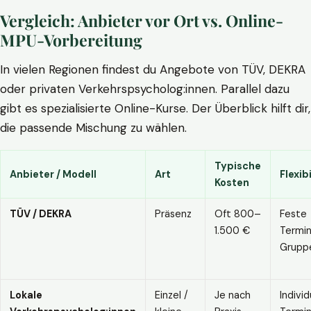
Vergleich: Anbieter vor Ort vs. Online-
MPU-Vorbereitung
In vielen Regionen findest du Angebote von TÜV, DEKRA
oder privaten Verkehrspsycholog:innen. Parallel dazu
gibt es spezialisierte Online-Kurse. Der Überblick hilft dir,
die passende Mischung zu wählen.
Typische
Anbieter / Modell
Art
Flexibi
Kosten
TÜV / DEKRA
Präsenz
Oft 800–
Feste
1.500 €
Termin
Grupp
Lokale
Einzel /
Je nach
Individ