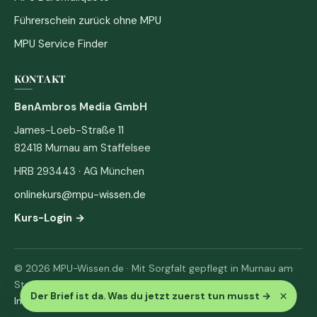
Führerschein zurück ohne MPU
MPU Service Finder
KONTAKT
BenAmbros Media GmbH
James-Loeb-Straße 11
82418 Murnau am Staffelsee
HRB 293443 · AG München
onlinekurs@mpu-wissen.de
Kurs-Login →
© 2026 MPU-Wissen.de · Mit Sorgfalt gepflegt in Murnau am
Staffelsee
×
Der Brief ist da. Was du jetzt zuerst tun musst
→
Impressum
·
Datenschutz & AGB