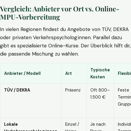
Vergleich: Anbieter vor Ort vs. Online-
MPU-Vorbereitung
In vielen Regionen findest du Angebote von TÜV, DEKRA
oder privaten Verkehrspsycholog:innen. Parallel dazu
gibt es spezialisierte Online-Kurse. Der Überblick hilft dir,
die passende Mischung zu wählen.
Typische
Anbieter / Modell
Art
Flexibi
Kosten
TÜV / DEKRA
Präsenz
Oft 800–
Feste
1.500 €
Termin
Grupp
Lokale
Einzel /
Je nach
Individ