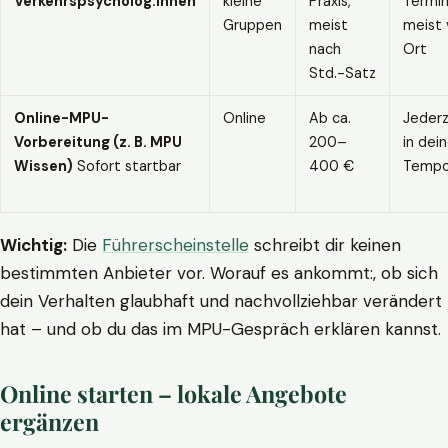
Verkehrspsycholog:innen
kleine
Praxis,
Termin
Gruppen
meist
meist 
nach
Ort
Std.-Satz
Online-MPU-
Online
Ab ca.
Jederz
Vorbereitung (z. B. MPU
200–
in dei
Wissen)
Sofort startbar
400 €
Temp
Wichtig:
Die
Führerscheinstelle
schreibt dir keinen
bestimmten Anbieter vor. Worauf es ankommt:, ob sich
dein Verhalten glaubhaft und nachvollziehbar verändert
hat – und ob du das im MPU-Gespräch erklären kannst.
Online starten – lokale Angebote
ergänzen