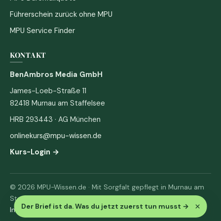
Führerschein zurück ohne MPU
MPU Service Finder
KONTAKT
BenAmbros Media GmbH
James-Loeb-Straße 11
82418 Murnau am Staffelsee
HRB 293443 · AG München
onlinekurs@mpu-wissen.de
Kurs-Login →
© 2026 MPU-Wissen.de · Mit Sorgfalt gepflegt in Murnau am
Staffelsee
×
Der Brief ist da. Was du jetzt zuerst tun musst
→
Impressum
·
Datenschutz & AGB