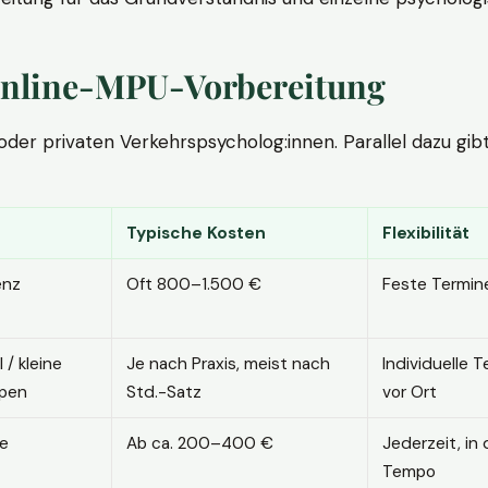
. Online-MPU-Vorbereitung
r privaten Verkehrspsycholog:innen. Parallel dazu gibt es
Typische Kosten
Flexibilität
enz
Oft 800–1.500 €
Feste Termin
l / kleine
Je nach Praxis, meist nach
Individuelle T
pen
Std.-Satz
vor Ort
ne
Ab ca. 200–400 €
Jederzeit, in
Tempo