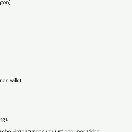
gen).
en willst.
ng).
sche Einzelstunden vor Ort oder per Video.