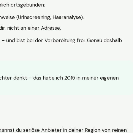
hlich ortsgebunden:
weise (Urinscreening, Haaranalyse).
r, nicht an einer Adresse.
 – und bist bei der Vorbereitung frei. Genau deshalb
achter denkt – das habe ich 2015 in meiner eigenen
n kannst du seriöse Anbieter in deiner Region von reinen