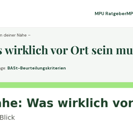
MPU Ratgeber
MP
in deiner Nähe –
wirklich vor Ort sein mu
age:
BASt-Beurteilungskriterien