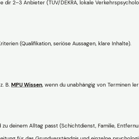
e dir 2–3 Anbieter (TÜV/DEKRA, lokale Verkehrspsycholo
rien (Qualifikation, seriöse Aussagen, klare Inhalte).
z. B.
MPU Wissen
, wenn du unabhängig von Terminen lern
d zu deinem Alltag passt (Schichtdienst, Familie, Entfernu
itung für das Grundverständnis und einzelne psychologi