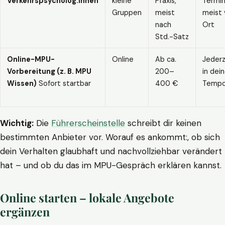
Verkehrspsycholog:innen
kleine
Praxis,
Termin
Gruppen
meist
meist 
nach
Ort
Std.-Satz
Online-MPU-
Online
Ab ca.
Jederz
Vorbereitung (z. B. MPU
200–
in dei
Wissen)
Sofort startbar
400 €
Temp
Wichtig:
Die
Führerscheinstelle
schreibt dir keinen
bestimmten Anbieter vor. Worauf es ankommt:, ob sich
dein Verhalten glaubhaft und nachvollziehbar verändert
hat – und ob du das im MPU-Gespräch erklären kannst.
Online starten – lokale Angebote
ergänzen