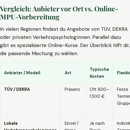
Vergleich: Anbieter vor Ort vs. Online-
MPU-Vorbereitung
In vielen Regionen findest du Angebote von TÜV, DEKRA
oder privaten Verkehrspsycholog:innen. Parallel dazu
gibt es spezialisierte Online-Kurse. Der Überblick hilft dir,
die passende Mischung zu wählen.
Typische
Anbieter / Modell
Art
Flexibi
Kosten
TÜV / DEKRA
Präsenz
Oft 800–
Feste
1.500 €
Termin
Grupp
Lokale
Einzel /
Je nach
Individ