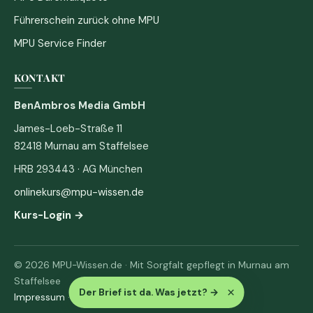
Führerschein zurück ohne MPU
MPU Service Finder
KONTAKT
BenAmbros Media GmbH
James-Loeb-Straße 11
82418 Murnau am Staffelsee
HRB 293443 · AG München
onlinekurs@mpu-wissen.de
Kurs-Login →
© 2026 MPU-Wissen.de · Mit Sorgfalt gepflegt in Murnau am
Staffelsee
×
Der Brief ist da. Was jetzt?
→
Impressum
·
Datenschutz & AGB