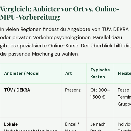
Vergleich: Anbieter vor Ort vs. Online-
MPU-Vorbereitung
In vielen Regionen findest du Angebote von TÜV, DEKRA
oder privaten Verkehrspsycholog:innen. Parallel dazu
gibt es spezialisierte Online-Kurse. Der Überblick hilft dir,
die passende Mischung zu wählen.
Typische
Anbieter / Modell
Art
Flexibi
Kosten
TÜV / DEKRA
Präsenz
Oft 800–
Feste
1.500 €
Termin
Grupp
Lokale
Einzel /
Je nach
Individ