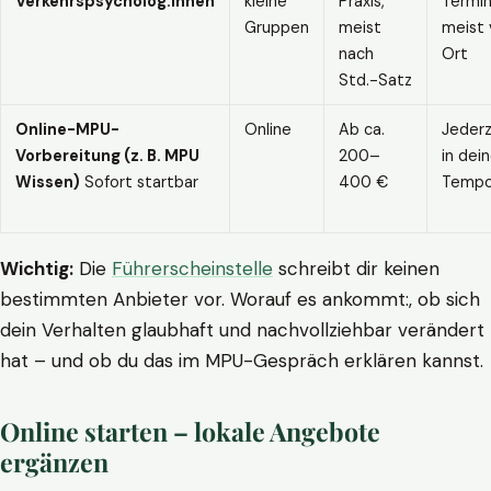
Verkehrspsycholog:innen
kleine
Praxis,
Termin
Gruppen
meist
meist 
nach
Ort
Std.-Satz
Online-MPU-
Online
Ab ca.
Jederz
Vorbereitung (z. B. MPU
200–
in dei
Wissen)
Sofort startbar
400 €
Temp
Wichtig:
Die
Führerscheinstelle
schreibt dir keinen
bestimmten Anbieter vor. Worauf es ankommt:, ob sich
dein Verhalten glaubhaft und nachvollziehbar verändert
hat – und ob du das im MPU-Gespräch erklären kannst.
Online starten – lokale Angebote
ergänzen