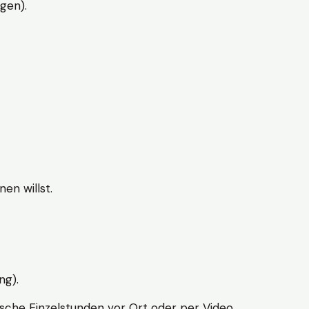
gen).
en willst.
ng).
sche Einzelstunden vor Ort oder per Video.