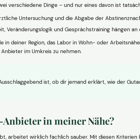
wei verschiedene Dinge – und nur eines davon ist tatsäc
ärztliche Untersuchung und die Abgabe der Abstinenznach
t, Veränderungslogik und Gesprächstraining hängen an di
le in deiner Region, das Labor in Wohn- oder Arbeitsnähe
n Anbieter im Umkreis zu nehmen.
 Ausschlaggebend ist, ob dir jemand erklärt, wie der Gut
-Anbieter in meiner Nähe?
bt, arbeitet wirklich fachlich sauber. Mit diesen Kriterie