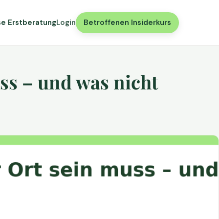
se Erstberatung
Login
Betroffenen Insiderkurs
ss – und was nicht