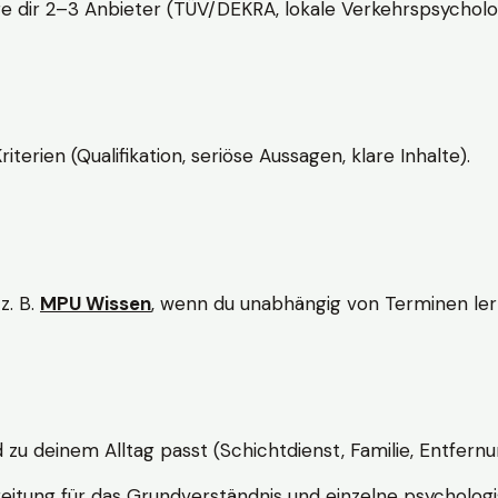
e dir 2–3 Anbieter (TÜV/DEKRA, lokale Verkehrspsycholo
rien (Qualifikation, seriöse Aussagen, klare Inhalte).
z. B.
MPU Wissen
, wenn du unabhängig von Terminen lern
d zu deinem Alltag passt (Schichtdienst, Familie, Entfernu
itung für das Grundverständnis und einzelne psychologi