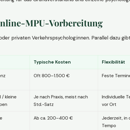
. Online-MPU-Vorbereitung
r privaten Verkehrspsycholog:innen. Parallel dazu gibt es
Typische Kosten
Flexibilität
enz
Oft 800–1.500 €
Feste Termin
l / kleine
Je nach Praxis, meist nach
Individuelle T
pen
Std.-Satz
vor Ort
ne
Ab ca. 200–400 €
Jederzeit, in
Tempo