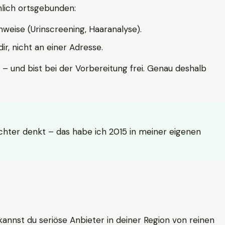
hlich ortsgebunden:
weise (Urinscreening, Haaranalyse).
r, nicht an einer Adresse.
 – und bist bei der Vorbereitung frei. Genau deshalb
achter denkt – das habe ich 2015 in meiner eigenen
n kannst du seriöse Anbieter in deiner Region von reinen