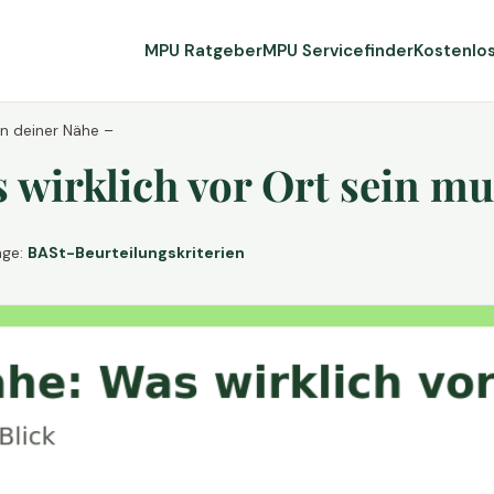
MPU Ratgeber
MPU Servicefinder
Kostenlo
in deiner Nähe –
wirklich vor Ort sein mu
age:
BASt-Beurteilungskriterien