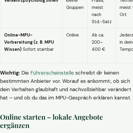
Verkehrspsycholog:innen
kleine
Praxis,
Termin
Gruppen
meist
meist 
nach
Ort
Std.-Satz
Online-MPU-
Online
Ab ca.
Jederz
Vorbereitung (z. B. MPU
200–
in dei
Wissen)
Sofort startbar
400 €
Temp
Wichtig:
Die
Führerscheinstelle
schreibt dir keinen
bestimmten Anbieter vor. Worauf es ankommt:, ob sich
dein Verhalten glaubhaft und nachvollziehbar verändert
hat – und ob du das im MPU-Gespräch erklären kannst.
Online starten – lokale Angebote
ergänzen