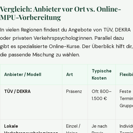
Vergleich: Anbieter vor Ort vs. Online-
MPU-Vorbereitung
In vielen Regionen findest du Angebote von TÜV, DEKRA
oder privaten Verkehrspsycholog:innen. Parallel dazu
gibt es spezialisierte Online-Kurse. Der Überblick hilft dir,
die passende Mischung zu wählen.
Typische
Anbieter / Modell
Art
Flexibi
Kosten
TÜV / DEKRA
Präsenz
Oft 800–
Feste
1.500 €
Termin
Grupp
Lokale
Einzel /
Je nach
Individ