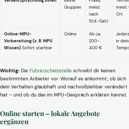
Verkehrspsycholog:innen
kleine
Praxis,
Termin
Gruppen
meist
meist 
nach
Ort
Std.-Satz
Online-MPU-
Online
Ab ca.
Jederz
Vorbereitung (z. B. MPU
200–
in dei
Wissen)
Sofort startbar
400 €
Temp
Wichtig:
Die
Führerscheinstelle
schreibt dir keinen
bestimmten Anbieter vor. Worauf es ankommt:, ob sich
dein Verhalten glaubhaft und nachvollziehbar verändert
hat – und ob du das im MPU-Gespräch erklären kannst.
Online starten – lokale Angebote
ergänzen