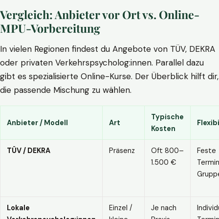
Vergleich: Anbieter vor Ort vs. Online-
MPU-Vorbereitung
In vielen Regionen findest du Angebote von TÜV, DEKRA
oder privaten Verkehrspsycholog:innen. Parallel dazu
gibt es spezialisierte Online-Kurse. Der Überblick hilft dir,
die passende Mischung zu wählen.
Typische
Anbieter / Modell
Art
Flexibi
Kosten
TÜV / DEKRA
Präsenz
Oft 800–
Feste
1.500 €
Termin
Grupp
Lokale
Einzel /
Je nach
Individ