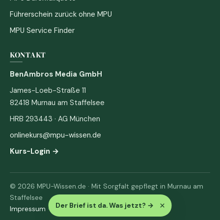
Führerschein zurück ohne MPU
MPU Service Finder
KONTAKT
BenAmbros Media GmbH
James-Loeb-Straße 11
82418 Murnau am Staffelsee
HRB 293443 · AG München
onlinekurs@mpu-wissen.de
Kurs-Login →
© 2026 MPU-Wissen.de · Mit Sorgfalt gepflegt in Murnau am
Staffelsee
×
Der Brief ist da. Was jetzt?
→
Impressum
·
Datenschutz & AGB