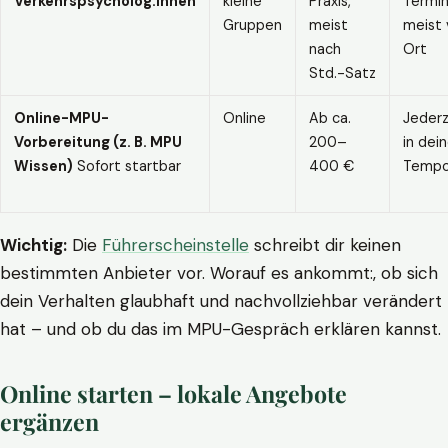
Verkehrspsycholog:innen
kleine
Praxis,
Termin
Gruppen
meist
meist 
nach
Ort
Std.-Satz
Online-MPU-
Online
Ab ca.
Jederz
Vorbereitung (z. B. MPU
200–
in dei
Wissen)
Sofort startbar
400 €
Temp
Wichtig:
Die
Führerscheinstelle
schreibt dir keinen
bestimmten Anbieter vor. Worauf es ankommt:, ob sich
dein Verhalten glaubhaft und nachvollziehbar verändert
hat – und ob du das im MPU-Gespräch erklären kannst.
Online starten – lokale Angebote
ergänzen