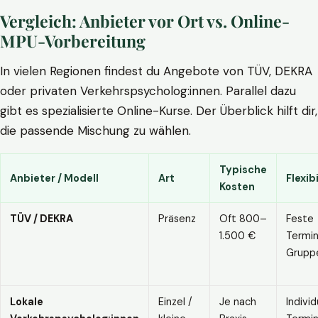
Vergleich: Anbieter vor Ort vs. Online-
MPU-Vorbereitung
In vielen Regionen findest du Angebote von TÜV, DEKRA
oder privaten Verkehrspsycholog:innen. Parallel dazu
gibt es spezialisierte Online-Kurse. Der Überblick hilft dir,
die passende Mischung zu wählen.
Typische
Anbieter / Modell
Art
Flexibi
Kosten
TÜV / DEKRA
Präsenz
Oft 800–
Feste
1.500 €
Termin
Grupp
Lokale
Einzel /
Je nach
Individ