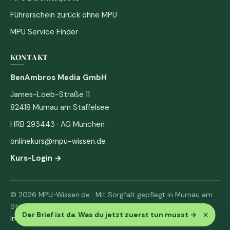
Führerschein zurück ohne MPU
MPU Service Finder
KONTAKT
BenAmbros Media GmbH
James-Loeb-Straße 11
82418 Murnau am Staffelsee
HRB 293443 · AG München
onlinekurs@mpu-wissen.de
Kurs-Login →
© 2026 MPU-Wissen.de · Mit Sorgfalt gepflegt in Murnau am
Staffelsee
×
Der Brief ist da. Was du jetzt zuerst tun musst
→
Impressum
·
Datenschutz & AGB