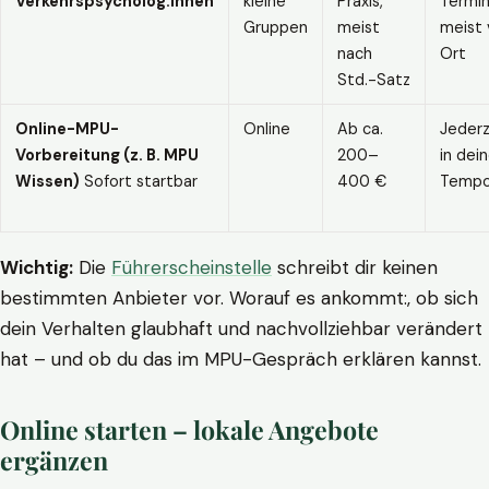
Verkehrspsycholog:innen
kleine
Praxis,
Termin
Gruppen
meist
meist 
nach
Ort
Std.-Satz
Online-MPU-
Online
Ab ca.
Jederz
Vorbereitung (z. B. MPU
200–
in dei
Wissen)
Sofort startbar
400 €
Temp
Wichtig:
Die
Führerscheinstelle
schreibt dir keinen
bestimmten Anbieter vor. Worauf es ankommt:, ob sich
dein Verhalten glaubhaft und nachvollziehbar verändert
hat – und ob du das im MPU-Gespräch erklären kannst.
Online starten – lokale Angebote
ergänzen