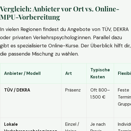
Vergleich: Anbieter vor Ort vs. Online-
MPU-Vorbereitung
In vielen Regionen findest du Angebote von TÜV, DEKRA
oder privaten Verkehrspsycholog:innen. Parallel dazu
gibt es spezialisierte Online-Kurse. Der Überblick hilft dir,
die passende Mischung zu wählen.
Typische
Anbieter / Modell
Art
Flexibi
Kosten
TÜV / DEKRA
Präsenz
Oft 800–
Feste
1.500 €
Termin
Grupp
Lokale
Einzel /
Je nach
Individ