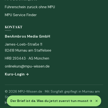
Führerschein zurück ohne MPU
MPU Service Finder
KONTAKT
BenAmbros Media GmbH
James-Loeb-Straße 11
82418 Murnau am Staffelsee
HRB 293443 · AG München
onlinekurs@mpu-wissen.de
Kurs-Login →
© 2026 MPU-Wissen.de · Mit Sorgfalt gepflegt in Murnau am
Staffelsee
×
Der Brief ist da. Was du jetzt zuerst tun musst
→
Impressum
·
Datenschutz & AGB