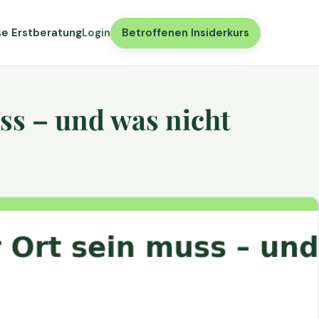
se Erstberatung
Login
Betroffenen Insiderkurs
ss – und was nicht