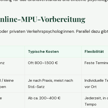
. Online-MPU-Vorbereitung
r privaten Verkehrspsycholog:innen. Parallel dazu gibt es
Typische Kosten
Flexibilität
enz
Oft 800–1.500 €
Feste Termin
l / kleine
Je nach Praxis, meist nach
Individuelle T
pen
Std.-Satz
vor Ort
ne
Ab ca. 200–400 €
Jederzeit, in
Tempo