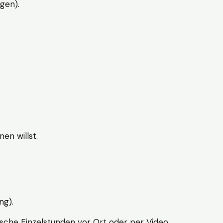
gen).
en willst.
ng).
sche Einzelstunden vor Ort oder per Video.