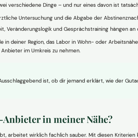
wei verschiedene Dinge – und nur eines davon ist tatsäc
ärztliche Untersuchung und die Abgabe der Abstinenznach
t, Veränderungslogik und Gesprächstraining hängen an di
le in deiner Region, das Labor in Wohn- oder Arbeitsnähe
n Anbieter im Umkreis zu nehmen.
 Ausschlaggebend ist, ob dir jemand erklärt, wie der Gut
-Anbieter in meiner Nähe?
bt, arbeitet wirklich fachlich sauber. Mit diesen Kriterie