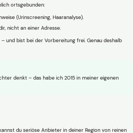
hlich ortsgebunden:
weise (Urinscreening, Haaranalyse).
r, nicht an einer Adresse.
 – und bist bei der Vorbereitung frei. Genau deshalb
achter denkt – das habe ich 2015 in meiner eigenen
n kannst du seriöse Anbieter in deiner Region von reinen