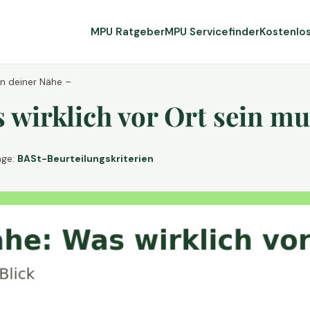
MPU Ratgeber
MPU Servicefinder
Kostenlo
in deiner Nähe –
wirklich vor Ort sein mu
age:
BASt-Beurteilungskriterien