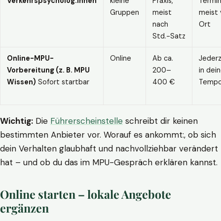
Verkehrspsycholog:innen
kleine
Praxis,
Termin
Gruppen
meist
meist 
nach
Ort
Std.-Satz
Online-MPU-
Online
Ab ca.
Jederz
Vorbereitung (z. B. MPU
200–
in dei
Wissen)
Sofort startbar
400 €
Temp
Wichtig:
Die
Führerscheinstelle
schreibt dir keinen
bestimmten Anbieter vor. Worauf es ankommt:, ob sich
dein Verhalten glaubhaft und nachvollziehbar verändert
hat – und ob du das im MPU-Gespräch erklären kannst.
Online starten – lokale Angebote
ergänzen