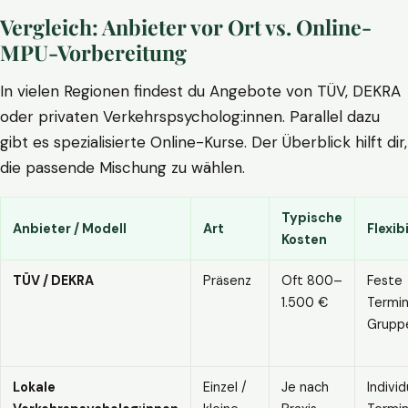
Vergleich: Anbieter vor Ort vs. Online-
MPU-Vorbereitung
In vielen Regionen findest du Angebote von TÜV, DEKRA
oder privaten Verkehrspsycholog:innen. Parallel dazu
gibt es spezialisierte Online-Kurse. Der Überblick hilft dir,
die passende Mischung zu wählen.
Typische
Anbieter / Modell
Art
Flexibi
Kosten
TÜV / DEKRA
Präsenz
Oft 800–
Feste
1.500 €
Termin
Grupp
Lokale
Einzel /
Je nach
Individ