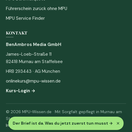
Führerschein zurück ohne MPU
MPU Service Finder
KONTAKT
BenAmbros Media GmbH
James-Loeb-Straße 11
82418 Murnau am Staffelsee
HRB 293443 · AG München
onlinekurs@mpu-wissen.de
Kurs-Login →
© 2026 MPU-Wissen.de · Mit Sorgfalt gepflegt in Murnau am
Staffelsee
×
Der Brief ist da. Was du jetzt zuerst tun musst
→
Impressum
·
Datenschutz & AGB