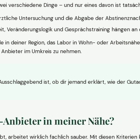
wei verschiedene Dinge – und nur eines davon ist tatsäc
ärztliche Untersuchung und die Abgabe der Abstinenznach
t, Veränderungslogik und Gesprächstraining hängen an di
le in deiner Region, das Labor in Wohn- oder Arbeitsnähe
n Anbieter im Umkreis zu nehmen.
 Ausschlaggebend ist, ob dir jemand erklärt, wie der Gut
-Anbieter in meiner Nähe?
bt, arbeitet wirklich fachlich sauber. Mit diesen Kriterie