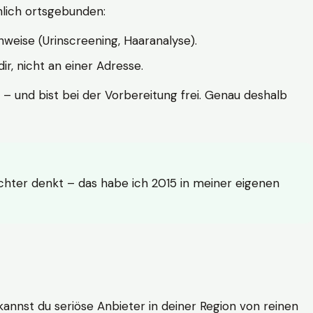
hlich ortsgebunden:
weise (Urinscreening, Haaranalyse).
r, nicht an einer Adresse.
 – und bist bei der Vorbereitung frei. Genau deshalb
achter denkt – das habe ich 2015 in meiner eigenen
n kannst du seriöse Anbieter in deiner Region von reinen