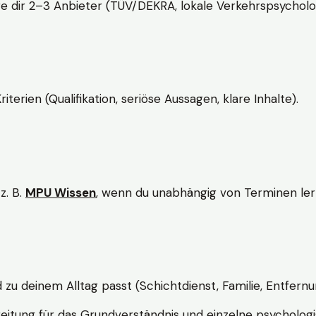
e dir 2–3 Anbieter (TÜV/DEKRA, lokale Verkehrspsycholo
rien (Qualifikation, seriöse Aussagen, klare Inhalte).
z. B.
MPU Wissen
, wenn du unabhängig von Terminen lern
d zu deinem Alltag passt (Schichtdienst, Familie, Entfernu
itung für das Grundverständnis und einzelne psychologi