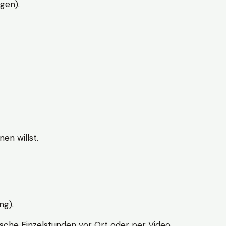
gen).
en willst.
ng).
sche Einzelstunden vor Ort oder per Video.