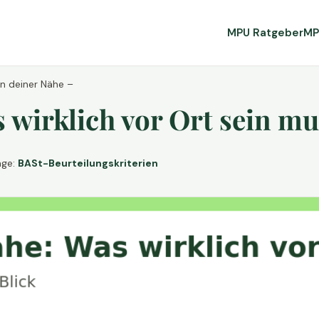
MPU Ratgeber
MP
in deiner Nähe –
wirklich vor Ort sein mu
age:
BASt-Beurteilungskriterien