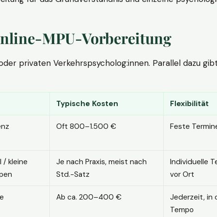
. Online-MPU-Vorbereitung
r privaten Verkehrspsycholog:innen. Parallel dazu gibt es
Typische Kosten
Flexibilität
enz
Oft 800–1.500 €
Feste Termin
l / kleine
Je nach Praxis, meist nach
Individuelle T
pen
Std.-Satz
vor Ort
ne
Ab ca. 200–400 €
Jederzeit, in
Tempo