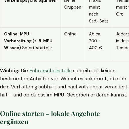
Verkehrspsycholog:innen
kleine
Praxis,
Termin
Gruppen
meist
meist 
nach
Ort
Std.-Satz
Online-MPU-
Online
Ab ca.
Jederz
Vorbereitung (z. B. MPU
200–
in dei
Wissen)
Sofort startbar
400 €
Temp
Wichtig:
Die
Führerscheinstelle
schreibt dir keinen
bestimmten Anbieter vor. Worauf es ankommt:, ob sich
dein Verhalten glaubhaft und nachvollziehbar verändert
hat – und ob du das im MPU-Gespräch erklären kannst.
Online starten – lokale Angebote
ergänzen