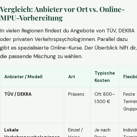
Vergleich: Anbieter vor Ort vs. Online-
MPU-Vorbereitung
In vielen Regionen findest du Angebote von TÜV, DEKRA
oder privaten Verkehrspsycholog:innen. Parallel dazu
gibt es spezialisierte Online-Kurse. Der Überblick hilft dir,
die passende Mischung zu wählen.
Typische
Anbieter / Modell
Art
Flexibi
Kosten
TÜV / DEKRA
Präsenz
Oft 800–
Feste
1.500 €
Termin
Grupp
Lokale
Einzel /
Je nach
Individ