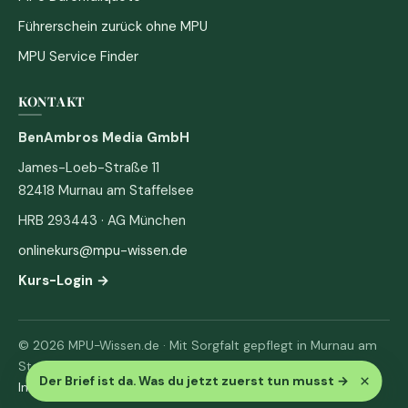
Führerschein zurück ohne MPU
MPU Service Finder
KONTAKT
BenAmbros Media GmbH
James-Loeb-Straße 11
82418 Murnau am Staffelsee
HRB 293443 · AG München
onlinekurs@mpu-wissen.de
Kurs-Login →
© 2026 MPU-Wissen.de · Mit Sorgfalt gepflegt in Murnau am
Staffelsee
×
Der Brief ist da. Was du jetzt zuerst tun musst
→
Impressum
·
Datenschutz & AGB