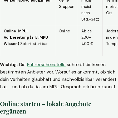
Verkehrspsycholog:innen
kleine
Praxis,
Termin
Gruppen
meist
meist 
nach
Ort
Std.-Satz
Online-MPU-
Online
Ab ca.
Jederz
Vorbereitung (z. B. MPU
200–
in dei
Wissen)
Sofort startbar
400 €
Temp
Wichtig:
Die
Führerscheinstelle
schreibt dir keinen
bestimmten Anbieter vor. Worauf es ankommt:, ob sich
dein Verhalten glaubhaft und nachvollziehbar verändert
hat – und ob du das im MPU-Gespräch erklären kannst.
Online starten – lokale Angebote
ergänzen