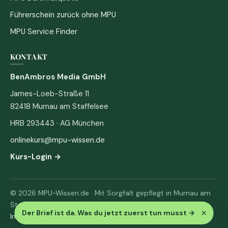
Führerschein zurück ohne MPU
MPU Service Finder
KONTAKT
BenAmbros Media GmbH
James-Loeb-Straße 11
82418 Murnau am Staffelsee
HRB 293443 · AG München
onlinekurs@mpu-wissen.de
Kurs-Login →
© 2026 MPU-Wissen.de · Mit Sorgfalt gepflegt in Murnau am
Staffelsee
×
Der Brief ist da. Was du jetzt zuerst tun musst
→
Impressum
·
Datenschutz & AGB