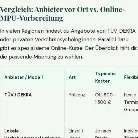
Vergleich: Anbieter vor Ort vs. Online-
MPU-Vorbereitung
In vielen Regionen findest du Angebote von TÜV, DEKRA
oder privaten Verkehrspsycholog:innen. Parallel dazu
gibt es spezialisierte Online-Kurse. Der Überblick hilft dir,
die passende Mischung zu wählen.
Typische
Anbieter / Modell
Art
Flexibi
Kosten
TÜV / DEKRA
Präsenz
Oft 800–
Feste
1.500 €
Termin
Grupp
Lokale
Einzel /
Je nach
Individ