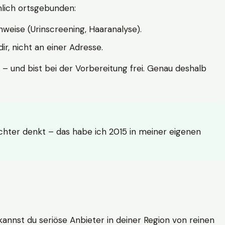
hlich ortsgebunden:
weise (Urinscreening, Haaranalyse).
r, nicht an einer Adresse.
 – und bist bei der Vorbereitung frei. Genau deshalb
achter denkt – das habe ich 2015 in meiner eigenen
n kannst du seriöse Anbieter in deiner Region von reinen