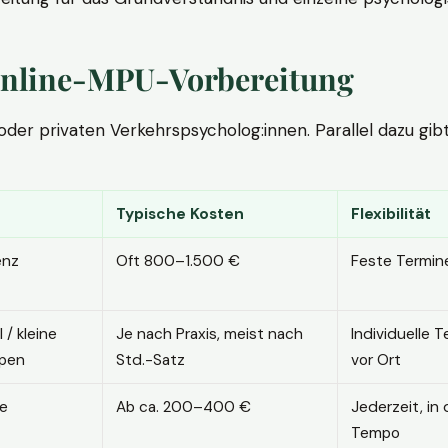
. Online-MPU-Vorbereitung
r privaten Verkehrspsycholog:innen. Parallel dazu gibt es
Typische Kosten
Flexibilität
enz
Oft 800–1.500 €
Feste Termin
l / kleine
Je nach Praxis, meist nach
Individuelle T
pen
Std.-Satz
vor Ort
ne
Ab ca. 200–400 €
Jederzeit, in
Tempo