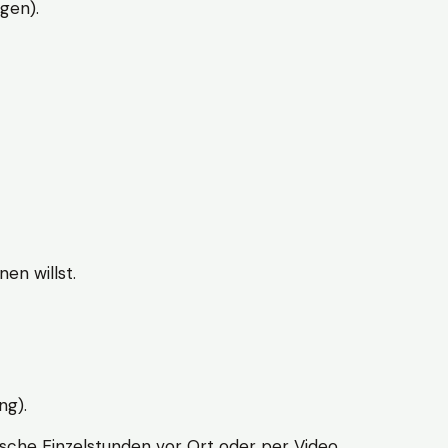
gen).
en willst.
ng).
sche Einzelstunden vor Ort oder per Video.