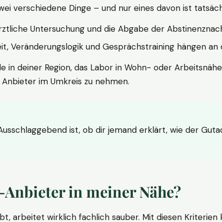
wei verschiedene Dinge – und nur eines davon ist tatsäc
ärztliche Untersuchung und die Abgabe der Abstinenznach
t, Veränderungslogik und Gesprächstraining hängen an di
le in deiner Region, das Labor in Wohn- oder Arbeitsnähe
n Anbieter im Umkreis zu nehmen.
 Ausschlaggebend ist, ob dir jemand erklärt, wie der Gut
-Anbieter in meiner Nähe?
bt, arbeitet wirklich fachlich sauber. Mit diesen Kriterie