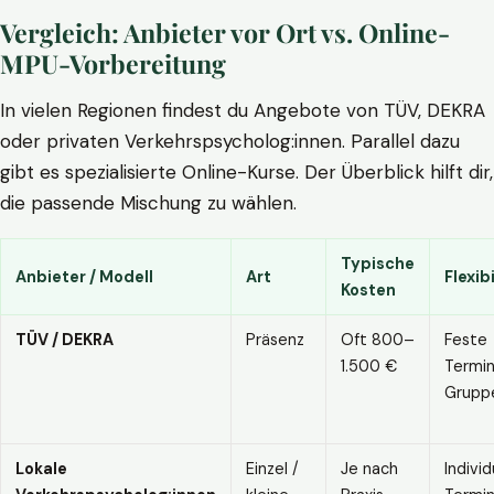
Vergleich: Anbieter vor Ort vs. Online-
MPU-Vorbereitung
In vielen Regionen findest du Angebote von TÜV, DEKRA
oder privaten Verkehrspsycholog:innen. Parallel dazu
gibt es spezialisierte Online-Kurse. Der Überblick hilft dir,
die passende Mischung zu wählen.
Typische
Anbieter / Modell
Art
Flexibi
Kosten
TÜV / DEKRA
Präsenz
Oft 800–
Feste
1.500 €
Termin
Grupp
Lokale
Einzel /
Je nach
Individ