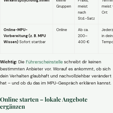
Verkehrspsycholog:innen
kleine
Praxis,
Termin
Gruppen
meist
meist 
nach
Ort
Std.-Satz
Online-MPU-
Online
Ab ca.
Jederz
Vorbereitung (z. B. MPU
200–
in dei
Wissen)
Sofort startbar
400 €
Temp
Wichtig:
Die
Führerscheinstelle
schreibt dir keinen
bestimmten Anbieter vor. Worauf es ankommt:, ob sich
dein Verhalten glaubhaft und nachvollziehbar verändert
hat – und ob du das im MPU-Gespräch erklären kannst.
Online starten – lokale Angebote
ergänzen