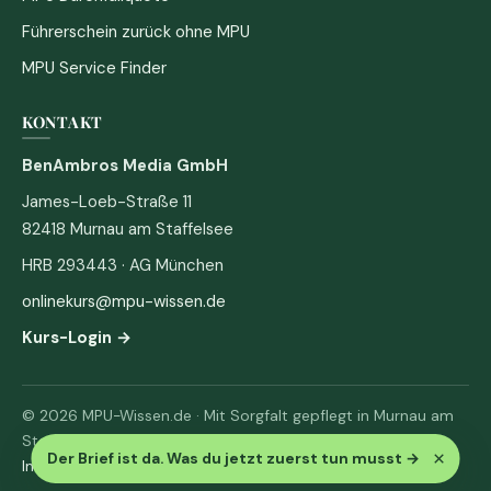
Führerschein zurück ohne MPU
MPU Service Finder
KONTAKT
BenAmbros Media GmbH
James-Loeb-Straße 11
82418 Murnau am Staffelsee
HRB 293443 · AG München
onlinekurs@mpu-wissen.de
Kurs-Login →
© 2026 MPU-Wissen.de · Mit Sorgfalt gepflegt in Murnau am
Staffelsee
×
Der Brief ist da. Was du jetzt zuerst tun musst
→
Impressum
·
Datenschutz & AGB