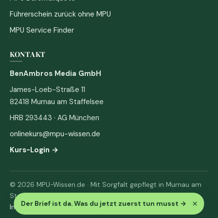
Führerschein zurück ohne MPU
MPU Service Finder
KONTAKT
BenAmbros Media GmbH
James-Loeb-Straße 11
82418 Murnau am Staffelsee
HRB 293443 · AG München
onlinekurs@mpu-wissen.de
Kurs-Login →
© 2026 MPU-Wissen.de · Mit Sorgfalt gepflegt in Murnau am
Staffelsee
×
Der Brief ist da. Was du jetzt zuerst tun musst
→
Impressum
·
Datenschutz & AGB