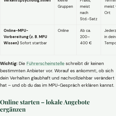
Verkehrspsycholog:innen
kleine
Praxis,
Termin
Gruppen
meist
meist 
nach
Ort
Std.-Satz
Online-MPU-
Online
Ab ca.
Jederz
Vorbereitung (z. B. MPU
200–
in dei
Wissen)
Sofort startbar
400 €
Temp
Wichtig:
Die
Führerscheinstelle
schreibt dir keinen
bestimmten Anbieter vor. Worauf es ankommt:, ob sich
dein Verhalten glaubhaft und nachvollziehbar verändert
hat – und ob du das im MPU-Gespräch erklären kannst.
Online starten – lokale Angebote
ergänzen