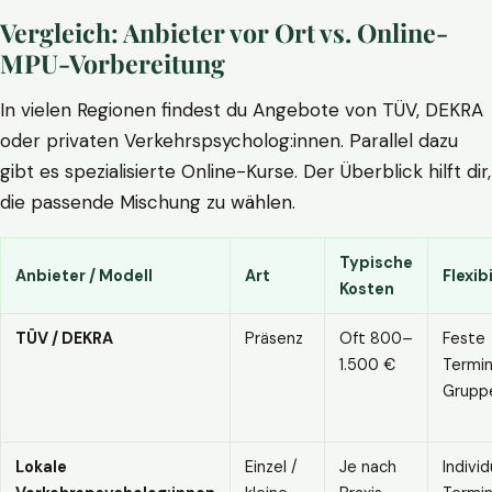
Vergleich: Anbieter vor Ort vs. Online-
MPU-Vorbereitung
In vielen Regionen findest du Angebote von TÜV, DEKRA
oder privaten Verkehrspsycholog:innen. Parallel dazu
gibt es spezialisierte Online-Kurse. Der Überblick hilft dir,
die passende Mischung zu wählen.
Typische
Anbieter / Modell
Art
Flexibi
Kosten
TÜV / DEKRA
Präsenz
Oft 800–
Feste
1.500 €
Termin
Grupp
Lokale
Einzel /
Je nach
Individ