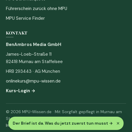
Führerschein zurück ohne MPU
MPU Service Finder
KONTAKT
BenAmbros Media GmbH
James-Loeb-Straße 11
82418 Murnau am Staffelsee
HRB 293443 · AG München
onlinekurs@mpu-wissen.de
Kurs-Login →
© 2026 MPU-Wissen.de · Mit Sorgfalt gepflegt in Murnau am
Staffelsee
×
Der Brief ist da. Was du jetzt zuerst tun musst
→
Impressum
·
Datenschutz & AGB