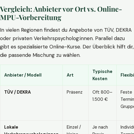
Vergleich: Anbieter vor Ort vs. Online-
MPU-Vorbereitung
In vielen Regionen findest du Angebote von TÜV, DEKRA
oder privaten Verkehrspsycholog:innen. Parallel dazu
gibt es spezialisierte Online-Kurse. Der Überblick hilft dir,
die passende Mischung zu wählen.
Typische
Anbieter / Modell
Art
Flexibi
Kosten
TÜV / DEKRA
Präsenz
Oft 800–
Feste
1.500 €
Termin
Grupp
Lokale
Einzel /
Je nach
Individ