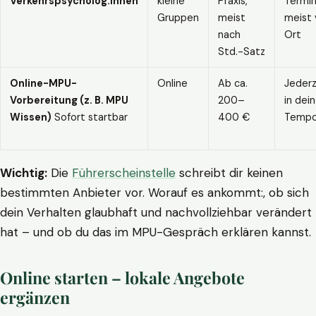
Verkehrspsycholog:innen
kleine
Praxis,
Termin
Gruppen
meist
meist 
nach
Ort
Std.-Satz
Online-MPU-
Online
Ab ca.
Jederz
Vorbereitung (z. B. MPU
200–
in dei
Wissen)
Sofort startbar
400 €
Temp
Wichtig:
Die
Führerscheinstelle
schreibt dir keinen
bestimmten Anbieter vor. Worauf es ankommt:, ob sich
dein Verhalten glaubhaft und nachvollziehbar verändert
hat – und ob du das im MPU-Gespräch erklären kannst.
Online starten – lokale Angebote
ergänzen