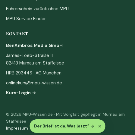
Führerschein zurück ohne MPU
MPU Service Finder
KONTAKT
BenAmbros Media GmbH
James-Loeb-Straße 11
82418 Murnau am Staffelsee
HRB 293443 · AG München
onlinekurs@mpu-wissen.de
Kurs-Login →
© 2026 MPU-Wissen.de · Mit Sorgfalt gepflegt in Murnau am
Staffelsee
×
Der Brief ist da. Was jetzt?
→
Impressum
·
Datenschutz & AGB