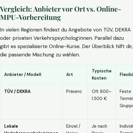
Vergleich: Anbieter vor Ort vs. Online-
MPU-Vorbereitung
In vielen Regionen findest du Angebote von TÜV, DEKRA
oder privaten Verkehrspsycholog:innen. Parallel dazu
gibt es spezialisierte Online-Kurse. Der Überblick hilft dir,
die passende Mischung zu wählen.
Typische
Anbieter / Modell
Art
Flexibi
Kosten
TÜV / DEKRA
Präsenz
Oft 800–
Feste
1.500 €
Termin
Grupp
Lokale
Einzel /
Je nach
Individ