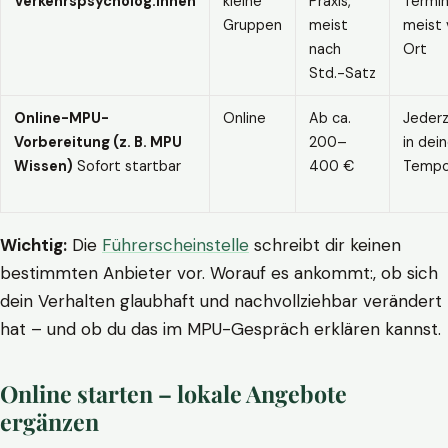
Verkehrspsycholog:innen
kleine
Praxis,
Termin
Gruppen
meist
meist 
nach
Ort
Std.-Satz
Online-MPU-
Online
Ab ca.
Jederz
Vorbereitung (z. B. MPU
200–
in dei
Wissen)
Sofort startbar
400 €
Temp
Wichtig:
Die
Führerscheinstelle
schreibt dir keinen
bestimmten Anbieter vor. Worauf es ankommt:, ob sich
dein Verhalten glaubhaft und nachvollziehbar verändert
hat – und ob du das im MPU-Gespräch erklären kannst.
Online starten – lokale Angebote
ergänzen