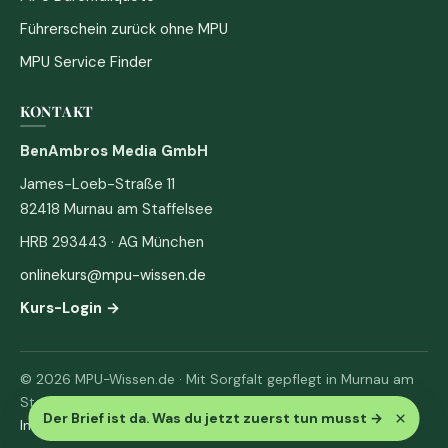
Führerschein zurück ohne MPU
MPU Service Finder
KONTAKT
BenAmbros Media GmbH
James-Loeb-Straße 11
82418 Murnau am Staffelsee
HRB 293443 · AG München
onlinekurs@mpu-wissen.de
Kurs-Login →
© 2026 MPU-Wissen.de · Mit Sorgfalt gepflegt in Murnau am
Staffelsee
×
Der Brief ist da. Was du jetzt zuerst tun musst
→
Impressum
·
Datenschutz & AGB