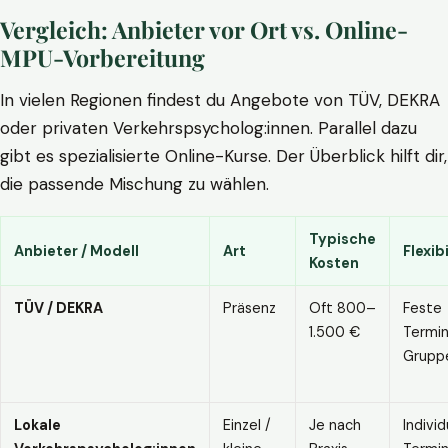
Vergleich: Anbieter vor Ort vs. Online-
MPU-Vorbereitung
In vielen Regionen findest du Angebote von TÜV, DEKRA
oder privaten Verkehrspsycholog:innen. Parallel dazu
gibt es spezialisierte Online-Kurse. Der Überblick hilft dir,
die passende Mischung zu wählen.
Typische
Anbieter / Modell
Art
Flexibi
Kosten
TÜV / DEKRA
Präsenz
Oft 800–
Feste
1.500 €
Termin
Grupp
Lokale
Einzel /
Je nach
Individ