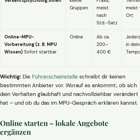
Verkehrspsycholog:innen
kleine
Praxis,
Termin
Gruppen
meist
meist 
nach
Ort
Std.-Satz
Online-MPU-
Online
Ab ca.
Jederz
Vorbereitung (z. B. MPU
200–
in dei
Wissen)
Sofort startbar
400 €
Temp
Wichtig:
Die
Führerscheinstelle
schreibt dir keinen
bestimmten Anbieter vor. Worauf es ankommt:, ob sich
dein Verhalten glaubhaft und nachvollziehbar verändert
hat – und ob du das im MPU-Gespräch erklären kannst.
Online starten – lokale Angebote
ergänzen