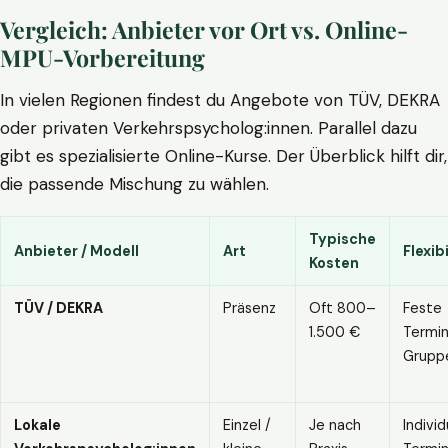
Vergleich: Anbieter vor Ort vs. Online-
MPU-Vorbereitung
In vielen Regionen findest du Angebote von TÜV, DEKRA
oder privaten Verkehrspsycholog:innen. Parallel dazu
gibt es spezialisierte Online-Kurse. Der Überblick hilft dir,
die passende Mischung zu wählen.
Typische
Anbieter / Modell
Art
Flexibi
Kosten
TÜV / DEKRA
Präsenz
Oft 800–
Feste
1.500 €
Termin
Grupp
Lokale
Einzel /
Je nach
Individ