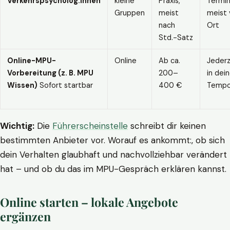
Verkehrspsycholog:innen
kleine
Praxis,
Termin
Gruppen
meist
meist 
nach
Ort
Std.-Satz
Online-MPU-
Online
Ab ca.
Jederz
Vorbereitung (z. B. MPU
200–
in dei
Wissen)
Sofort startbar
400 €
Temp
Wichtig:
Die
Führerscheinstelle
schreibt dir keinen
bestimmten Anbieter vor. Worauf es ankommt:, ob sich
dein Verhalten glaubhaft und nachvollziehbar verändert
hat – und ob du das im MPU-Gespräch erklären kannst.
Online starten – lokale Angebote
ergänzen