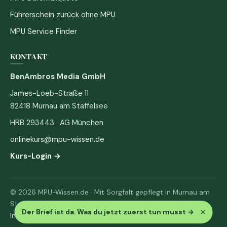
Führerschein zurück ohne MPU
MPU Service Finder
KONTAKT
BenAmbros Media GmbH
James-Loeb-Straße 11
82418 Murnau am Staffelsee
HRB 293443 · AG München
onlinekurs@mpu-wissen.de
Kurs-Login →
© 2026 MPU-Wissen.de · Mit Sorgfalt gepflegt in Murnau am
Staffelsee
×
Der Brief ist da. Was du jetzt zuerst tun musst
→
Impressum
·
Datenschutz & AGB