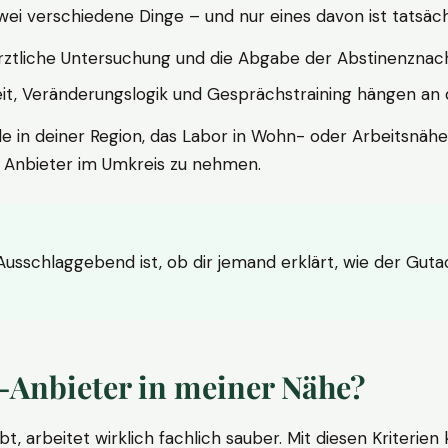
wei verschiedene Dinge – und nur eines davon ist tatsäc
ärztliche Untersuchung und die Abgabe der Abstinenznach
t, Veränderungslogik und Gesprächstraining hängen an di
le in deiner Region, das Labor in Wohn- oder Arbeitsnähe
n Anbieter im Umkreis zu nehmen.
 Ausschlaggebend ist, ob dir jemand erklärt, wie der Gut
-Anbieter in meiner Nähe?
bt, arbeitet wirklich fachlich sauber. Mit diesen Kriterie