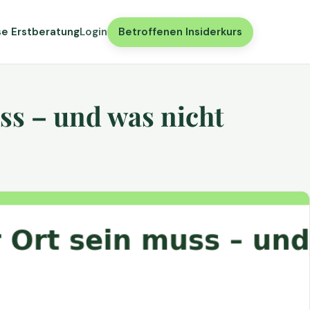
se Erstberatung
Login
Betroffenen Insiderkurs
ss – und was nicht