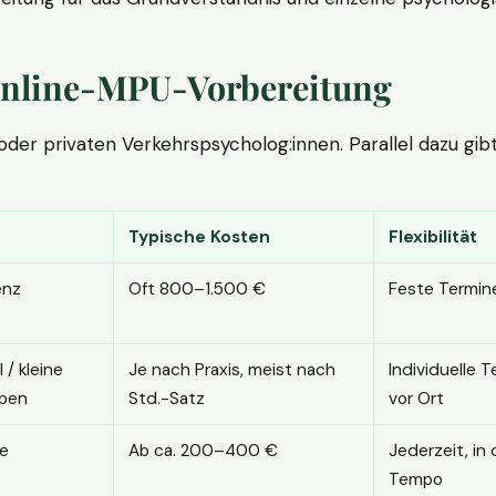
. Online-MPU-Vorbereitung
r privaten Verkehrspsycholog:innen. Parallel dazu gibt es
Typische Kosten
Flexibilität
enz
Oft 800–1.500 €
Feste Termin
l / kleine
Je nach Praxis, meist nach
Individuelle T
pen
Std.-Satz
vor Ort
ne
Ab ca. 200–400 €
Jederzeit, in
Tempo