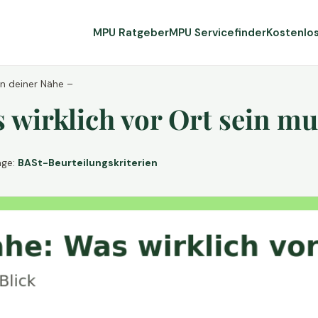
MPU Ratgeber
MPU Servicefinder
Kostenlo
in deiner Nähe –
wirklich vor Ort sein mu
age:
BASt-Beurteilungskriterien