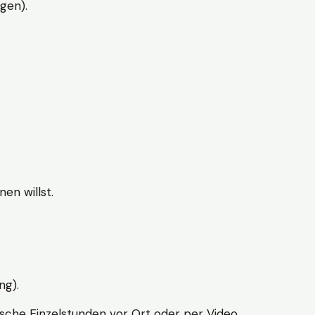
gen).
en willst.
ng).
sche Einzelstunden vor Ort oder per Video.