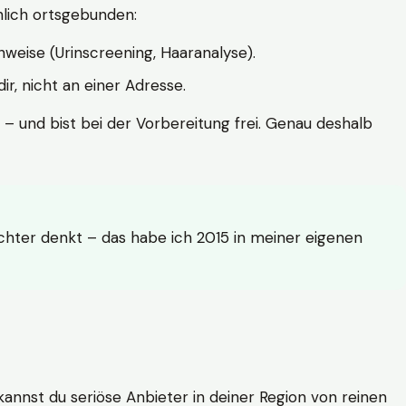
hlich ortsgebunden:
weise (Urinscreening, Haaranalyse).
r, nicht an einer Adresse.
 – und bist bei der Vorbereitung frei. Genau deshalb
achter denkt – das habe ich 2015 in meiner eigenen
n kannst du seriöse Anbieter in deiner Region von reinen