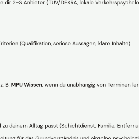
e dir 2–3 Anbieter (TÜV/DEKRA, lokale Verkehrspsycholo
rien (Qualifikation, seriöse Aussagen, klare Inhalte).
z. B.
MPU Wissen
, wenn du unabhängig von Terminen lern
d zu deinem Alltag passt (Schichtdienst, Familie, Entfernu
itung für das Grundverständnis und einzelne psychologi