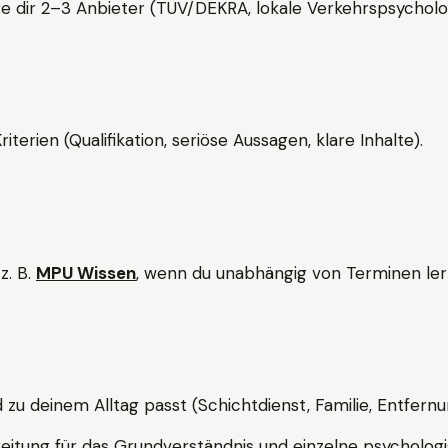
e dir 2–3 Anbieter (TÜV/DEKRA, lokale Verkehrspsycholo
rien (Qualifikation, seriöse Aussagen, klare Inhalte).
z. B.
MPU Wissen
, wenn du unabhängig von Terminen lern
d zu deinem Alltag passt (Schichtdienst, Familie, Entfernu
itung für das Grundverständnis und einzelne psychologi