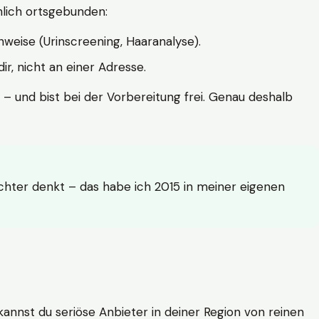
hlich ortsgebunden:
weise (Urinscreening, Haaranalyse).
r, nicht an einer Adresse.
 – und bist bei der Vorbereitung frei. Genau deshalb
achter denkt – das habe ich 2015 in meiner eigenen
n kannst du seriöse Anbieter in deiner Region von reinen