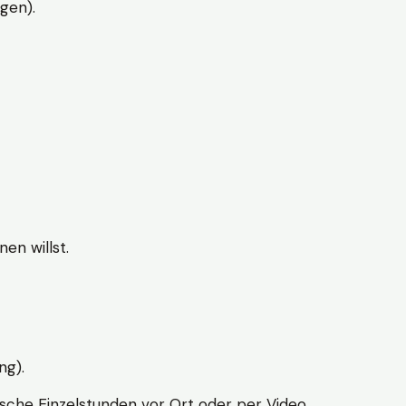
gen).
en willst.
ng).
sche Einzelstunden vor Ort oder per Video.