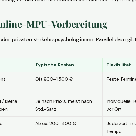
. Online-MPU-Vorbereitung
r privaten Verkehrspsycholog:innen. Parallel dazu gibt es
Typische Kosten
Flexibilität
enz
Oft 800–1.500 €
Feste Termin
l / kleine
Je nach Praxis, meist nach
Individuelle T
pen
Std.-Satz
vor Ort
ne
Ab ca. 200–400 €
Jederzeit, in
Tempo