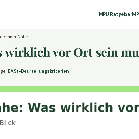
MPU Ratgeber
MP
in deiner Nähe –
wirklich vor Ort sein mu
age:
BASt-Beurteilungskriterien