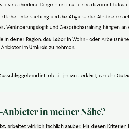
wei verschiedene Dinge – und nur eines davon ist tatsäc
ärztliche Untersuchung und die Abgabe der Abstinenznach
t, Veränderungslogik und Gesprächstraining hängen an di
le in deiner Region, das Labor in Wohn- oder Arbeitsnähe
n Anbieter im Umkreis zu nehmen.
 Ausschlaggebend ist, ob dir jemand erklärt, wie der Gut
-Anbieter in meiner Nähe?
bt, arbeitet wirklich fachlich sauber. Mit diesen Kriterie