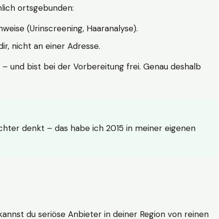
hlich ortsgebunden:
weise (Urinscreening, Haaranalyse).
r, nicht an einer Adresse.
 – und bist bei der Vorbereitung frei. Genau deshalb
achter denkt – das habe ich 2015 in meiner eigenen
n kannst du seriöse Anbieter in deiner Region von reinen