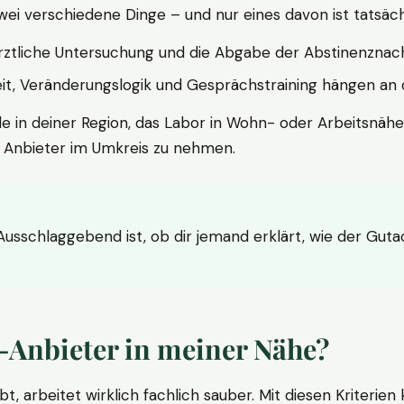
wei verschiedene Dinge – und nur eines davon ist tatsäc
ärztliche Untersuchung und die Abgabe der Abstinenznach
t, Veränderungslogik und Gesprächstraining hängen an di
le in deiner Region, das Labor in Wohn- oder Arbeitsnähe
n Anbieter im Umkreis zu nehmen.
 Ausschlaggebend ist, ob dir jemand erklärt, wie der Gut
-Anbieter in meiner Nähe?
bt, arbeitet wirklich fachlich sauber. Mit diesen Kriterie