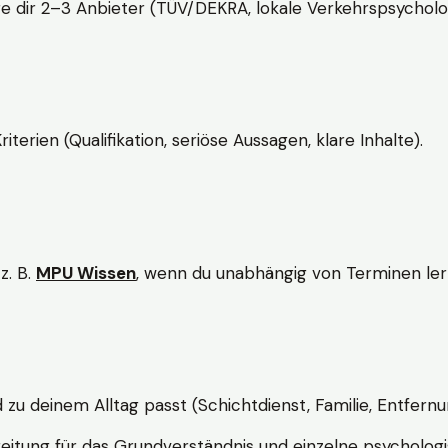
e dir 2–3 Anbieter (TÜV/DEKRA, lokale Verkehrspsycholo
rien (Qualifikation, seriöse Aussagen, klare Inhalte).
z. B.
MPU Wissen
, wenn du unabhängig von Terminen lern
d zu deinem Alltag passt (Schichtdienst, Familie, Entfernu
itung für das Grundverständnis und einzelne psychologi