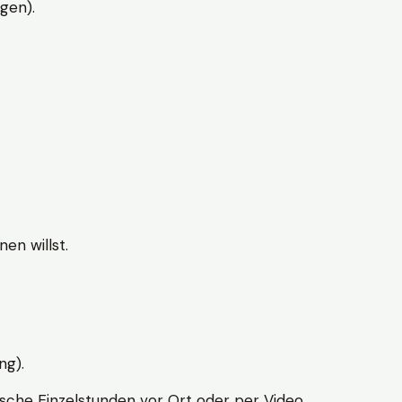
gen).
en willst.
ng).
sche Einzelstunden vor Ort oder per Video.