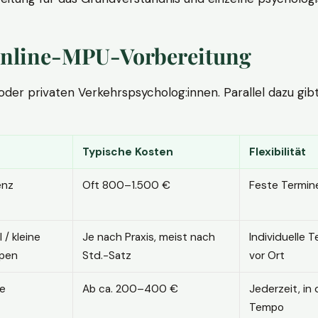
. Online-MPU-Vorbereitung
r privaten Verkehrspsycholog:innen. Parallel dazu gibt es
Typische Kosten
Flexibilität
enz
Oft 800–1.500 €
Feste Termin
l / kleine
Je nach Praxis, meist nach
Individuelle T
pen
Std.-Satz
vor Ort
ne
Ab ca. 200–400 €
Jederzeit, in
Tempo