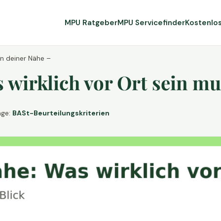
MPU Ratgeber
MPU Servicefinder
Kostenlo
in deiner Nähe –
wirklich vor Ort sein mu
age:
BASt-Beurteilungskriterien