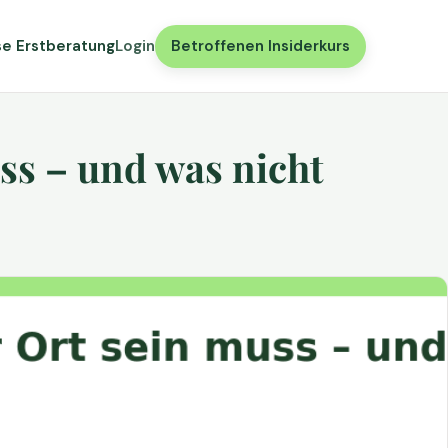
se Erstberatung
Login
Betroffenen Insiderkurs
ss – und was nicht