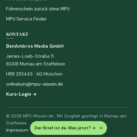
Führerschein zurück ohne MPU
MPU Service Finder
KONTAKT
BenAmbros Media GmbH
James-Loeb-Straße 11
82418 Murnau am Staffelsee
HRB 293443 · AG München
onlinekurs@mpu-wissen.de
Kurs-Login →
© 2026 MPU-Wissen.de · Mit Sorgfalt gepflegt in Murnau am
Staffelsee
×
Der Brief ist da. Was jetzt?
→
Impressum
·
Datenschutz & AGB