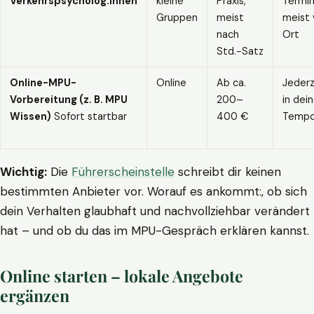
Verkehrspsycholog:innen
kleine
Praxis,
Termin
Gruppen
meist
meist 
nach
Ort
Std.-Satz
Online-MPU-
Online
Ab ca.
Jederz
Vorbereitung (z. B. MPU
200–
in dei
Wissen)
Sofort startbar
400 €
Temp
Wichtig:
Die
Führerscheinstelle
schreibt dir keinen
bestimmten Anbieter vor. Worauf es ankommt:, ob sich
dein Verhalten glaubhaft und nachvollziehbar verändert
hat – und ob du das im MPU-Gespräch erklären kannst.
Online starten – lokale Angebote
ergänzen