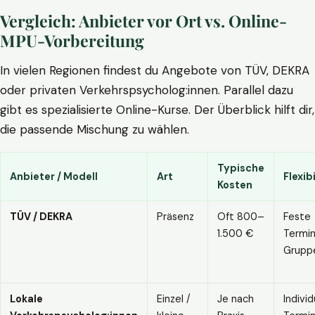
Vergleich: Anbieter vor Ort vs. Online-
MPU-Vorbereitung
In vielen Regionen findest du Angebote von TÜV, DEKRA
oder privaten Verkehrspsycholog:innen. Parallel dazu
gibt es spezialisierte Online-Kurse. Der Überblick hilft dir,
die passende Mischung zu wählen.
Typische
Anbieter / Modell
Art
Flexibi
Kosten
TÜV / DEKRA
Präsenz
Oft 800–
Feste
1.500 €
Termin
Grupp
Lokale
Einzel /
Je nach
Individ