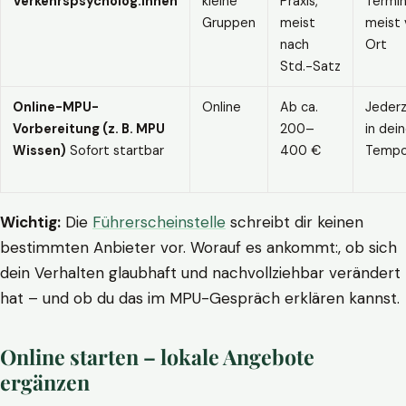
Verkehrspsycholog:innen
kleine
Praxis,
Termin
Gruppen
meist
meist 
nach
Ort
Std.-Satz
Online-MPU-
Online
Ab ca.
Jederz
Vorbereitung (z. B. MPU
200–
in dei
Wissen)
Sofort startbar
400 €
Temp
Wichtig:
Die
Führerscheinstelle
schreibt dir keinen
bestimmten Anbieter vor. Worauf es ankommt:, ob sich
dein Verhalten glaubhaft und nachvollziehbar verändert
hat – und ob du das im MPU-Gespräch erklären kannst.
Online starten – lokale Angebote
ergänzen