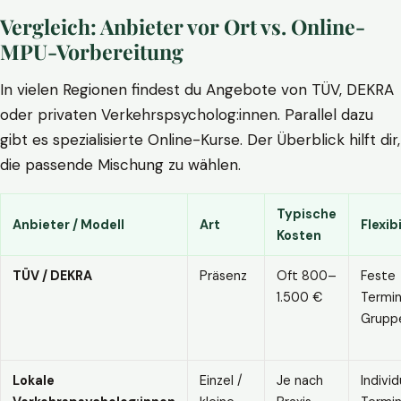
Vergleich: Anbieter vor Ort vs. Online-
MPU-Vorbereitung
In vielen Regionen findest du Angebote von TÜV, DEKRA
oder privaten Verkehrspsycholog:innen. Parallel dazu
gibt es spezialisierte Online-Kurse. Der Überblick hilft dir,
die passende Mischung zu wählen.
Typische
Anbieter / Modell
Art
Flexibi
Kosten
TÜV / DEKRA
Präsenz
Oft 800–
Feste
1.500 €
Termin
Grupp
Lokale
Einzel /
Je nach
Individ