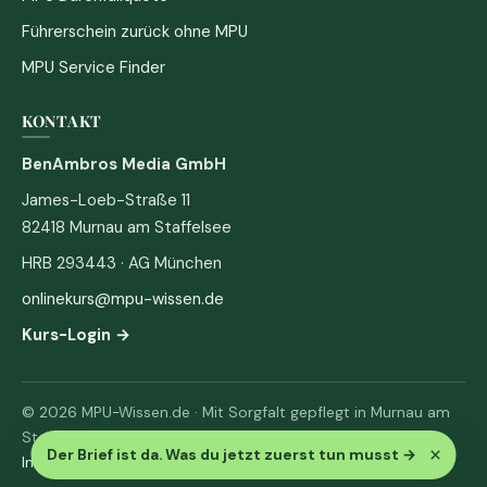
Führerschein zurück ohne MPU
MPU Service Finder
KONTAKT
BenAmbros Media GmbH
James-Loeb-Straße 11
82418 Murnau am Staffelsee
HRB 293443 · AG München
onlinekurs@mpu-wissen.de
Kurs-Login →
© 2026 MPU-Wissen.de · Mit Sorgfalt gepflegt in Murnau am
Staffelsee
×
Der Brief ist da. Was du jetzt zuerst tun musst
→
Impressum
·
Datenschutz & AGB