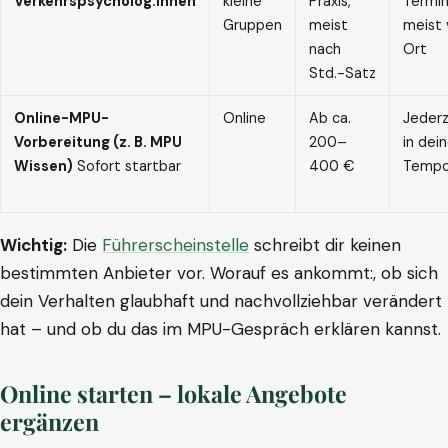
Verkehrspsycholog:innen
kleine
Praxis,
Termin
Gruppen
meist
meist 
nach
Ort
Std.-Satz
Online-MPU-
Online
Ab ca.
Jederz
Vorbereitung (z. B. MPU
200–
in dei
Wissen)
Sofort startbar
400 €
Temp
Wichtig:
Die
Führerscheinstelle
schreibt dir keinen
bestimmten Anbieter vor. Worauf es ankommt:, ob sich
dein Verhalten glaubhaft und nachvollziehbar verändert
hat – und ob du das im MPU-Gespräch erklären kannst.
Online starten – lokale Angebote
ergänzen