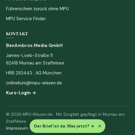
Führerschein zurück ohne MPU
MPU Service Finder
KONTAKT
BenAmbros Media GmbH
James-Loeb-Straße 11
82418 Murnau am Staffelsee
HRB 293443 · AG München
onlinekurs@mpu-wissen.de
Kurs-Login →
© 2026 MPU-Wissen.de · Mit Sorgfalt gepflegt in Murnau am
Staffelsee
×
Der Brief ist da. Was jetzt?
→
Impressum
·
Datenschutz & AGB