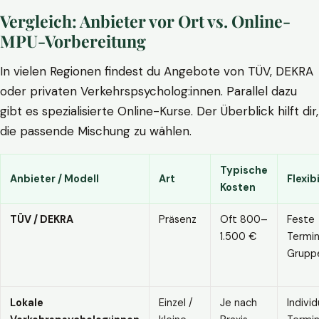
Vergleich: Anbieter vor Ort vs. Online-
MPU-Vorbereitung
In vielen Regionen findest du Angebote von TÜV, DEKRA
oder privaten Verkehrspsycholog:innen. Parallel dazu
gibt es spezialisierte Online-Kurse. Der Überblick hilft dir,
die passende Mischung zu wählen.
Typische
Anbieter / Modell
Art
Flexibi
Kosten
TÜV / DEKRA
Präsenz
Oft 800–
Feste
1.500 €
Termin
Grupp
Lokale
Einzel /
Je nach
Individ