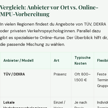
Vergleich: Anbieter vor Ort vs. Online-
MPU-Vorbereitung
In vielen Regionen findest du Angebote von TÜV, DEKRA
oder privaten Verkehrspsycholog:innen. Parallel dazu
gibt es spezialisierte Online-Kurse. Der Überblick hilft dir,
die passende Mischung zu wählen.
Typische
Anbieter / Modell
Art
Flexibi
Kosten
TÜV / DEKRA
Präsenz
Oft 800–
Feste
1.500 €
Termin
Grupp
Lokale
Einzel /
Je nach
Individ