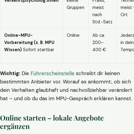
Verkehrspsycholog:innen
kleine
Praxis,
Termin
Gruppen
meist
meist 
nach
Ort
Std.-Satz
Online-MPU-
Online
Ab ca.
Jederz
Vorbereitung (z. B. MPU
200–
in dei
Wissen)
Sofort startbar
400 €
Temp
Wichtig:
Die
Führerscheinstelle
schreibt dir keinen
bestimmten Anbieter vor. Worauf es ankommt:, ob sich
dein Verhalten glaubhaft und nachvollziehbar verändert
hat – und ob du das im MPU-Gespräch erklären kannst.
Online starten – lokale Angebote
ergänzen