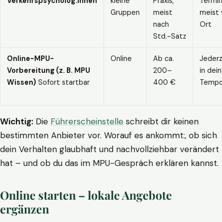
Verkehrspsycholog:innen
kleine
Praxis,
Termin
Gruppen
meist
meist 
nach
Ort
Std.-Satz
Online-MPU-
Online
Ab ca.
Jederz
Vorbereitung (z. B. MPU
200–
in dei
Wissen)
Sofort startbar
400 €
Temp
Wichtig:
Die
Führerscheinstelle
schreibt dir keinen
bestimmten Anbieter vor. Worauf es ankommt:, ob sich
dein Verhalten glaubhaft und nachvollziehbar verändert
hat – und ob du das im MPU-Gespräch erklären kannst.
Online starten – lokale Angebote
ergänzen