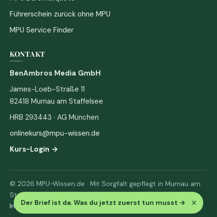
Führerschein zurück ohne MPU
MPU Service Finder
KONTAKT
BenAmbros Media GmbH
James-Loeb-Straße 11
82418 Murnau am Staffelsee
HRB 293443 · AG München
onlinekurs@mpu-wissen.de
Kurs-Login →
© 2026 MPU-Wissen.de · Mit Sorgfalt gepflegt in Murnau am
Staffelsee
×
Der Brief ist da. Was du jetzt zuerst tun musst
→
Impressum
·
Datenschutz & AGB