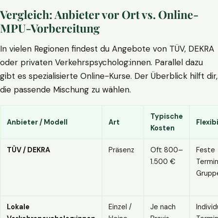
Vergleich: Anbieter vor Ort vs. Online-
MPU-Vorbereitung
In vielen Regionen findest du Angebote von TÜV, DEKRA
oder privaten Verkehrspsycholog:innen. Parallel dazu
gibt es spezialisierte Online-Kurse. Der Überblick hilft dir,
die passende Mischung zu wählen.
Typische
Anbieter / Modell
Art
Flexibi
Kosten
TÜV / DEKRA
Präsenz
Oft 800–
Feste
1.500 €
Termin
Grupp
Lokale
Einzel /
Je nach
Individ