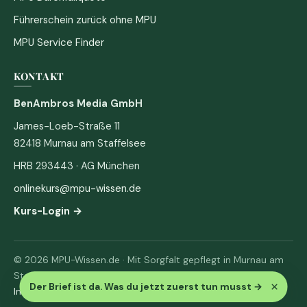
Führerschein zurück ohne MPU
MPU Service Finder
KONTAKT
BenAmbros Media GmbH
James-Loeb-Straße 11
82418 Murnau am Staffelsee
HRB 293443 · AG München
onlinekurs@mpu-wissen.de
Kurs-Login →
© 2026 MPU-Wissen.de · Mit Sorgfalt gepflegt in Murnau am
Staffelsee
×
Der Brief ist da. Was du jetzt zuerst tun musst
→
Impressum
·
Datenschutz & AGB