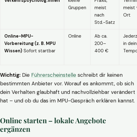
Verkehrspsycholog:innen
kleine
Praxis,
Termin
Gruppen
meist
meist 
nach
Ort
Std.-Satz
Online-MPU-
Online
Ab ca.
Jederz
Vorbereitung (z. B. MPU
200–
in dei
Wissen)
Sofort startbar
400 €
Temp
Wichtig:
Die
Führerscheinstelle
schreibt dir keinen
bestimmten Anbieter vor. Worauf es ankommt:, ob sich
dein Verhalten glaubhaft und nachvollziehbar verändert
hat – und ob du das im MPU-Gespräch erklären kannst.
Online starten – lokale Angebote
ergänzen