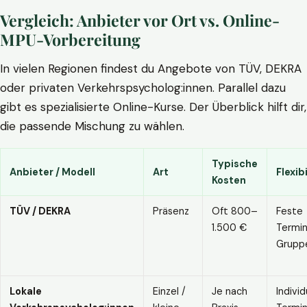
Vergleich: Anbieter vor Ort vs. Online-
MPU-Vorbereitung
In vielen Regionen findest du Angebote von TÜV, DEKRA
oder privaten Verkehrspsycholog:innen. Parallel dazu
gibt es spezialisierte Online-Kurse. Der Überblick hilft dir,
die passende Mischung zu wählen.
Typische
Anbieter / Modell
Art
Flexibi
Kosten
TÜV / DEKRA
Präsenz
Oft 800–
Feste
1.500 €
Termin
Grupp
Lokale
Einzel /
Je nach
Individ