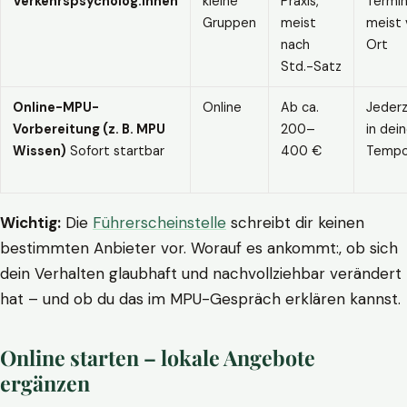
Verkehrspsycholog:innen
kleine
Praxis,
Termin
Gruppen
meist
meist 
nach
Ort
Std.-Satz
Online-MPU-
Online
Ab ca.
Jederz
Vorbereitung (z. B. MPU
200–
in dei
Wissen)
Sofort startbar
400 €
Temp
Wichtig:
Die
Führerscheinstelle
schreibt dir keinen
bestimmten Anbieter vor. Worauf es ankommt:, ob sich
dein Verhalten glaubhaft und nachvollziehbar verändert
hat – und ob du das im MPU-Gespräch erklären kannst.
Online starten – lokale Angebote
ergänzen