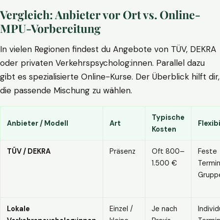
Vergleich: Anbieter vor Ort vs. Online-
MPU-Vorbereitung
In vielen Regionen findest du Angebote von TÜV, DEKRA
oder privaten Verkehrspsycholog:innen. Parallel dazu
gibt es spezialisierte Online-Kurse. Der Überblick hilft dir,
die passende Mischung zu wählen.
Typische
Anbieter / Modell
Art
Flexibi
Kosten
TÜV / DEKRA
Präsenz
Oft 800–
Feste
1.500 €
Termin
Grupp
Lokale
Einzel /
Je nach
Individ