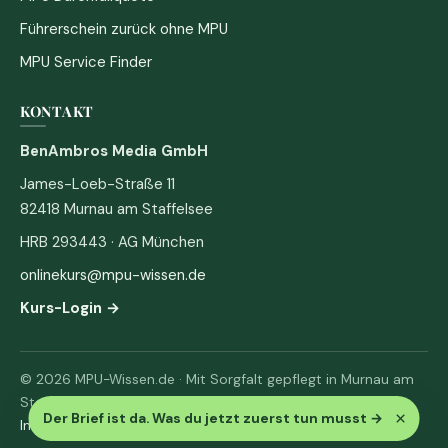
Führerschein zurück ohne MPU
MPU Service Finder
KONTAKT
BenAmbros Media GmbH
James-Loeb-Straße 11
82418 Murnau am Staffelsee
HRB 293443 · AG München
onlinekurs@mpu-wissen.de
Kurs-Login →
© 2026 MPU-Wissen.de · Mit Sorgfalt gepflegt in Murnau am
Staffelsee
×
Der Brief ist da. Was du jetzt zuerst tun musst
→
Impressum
·
Datenschutz & AGB