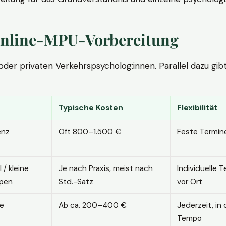
. Online-MPU-Vorbereitung
r privaten Verkehrspsycholog:innen. Parallel dazu gibt es
Typische Kosten
Flexibilität
enz
Oft 800–1.500 €
Feste Termin
l / kleine
Je nach Praxis, meist nach
Individuelle T
pen
Std.-Satz
vor Ort
ne
Ab ca. 200–400 €
Jederzeit, in
Tempo