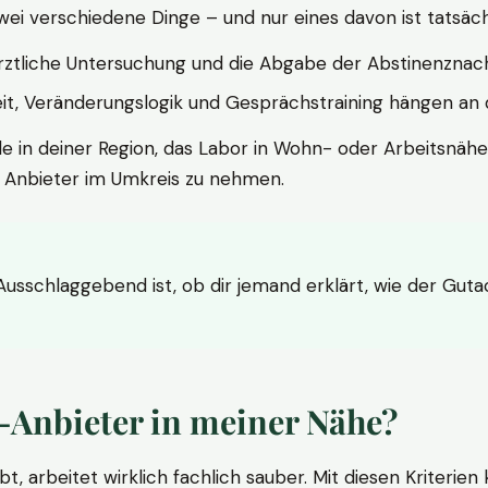
wei verschiedene Dinge – und nur eines davon ist tatsäc
ärztliche Untersuchung und die Abgabe der Abstinenznach
t, Veränderungslogik und Gesprächstraining hängen an di
le in deiner Region, das Labor in Wohn- oder Arbeitsnähe
n Anbieter im Umkreis zu nehmen.
 Ausschlaggebend ist, ob dir jemand erklärt, wie der Gut
-Anbieter in meiner Nähe?
bt, arbeitet wirklich fachlich sauber. Mit diesen Kriterie