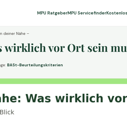
MPU Ratgeber
MPU Servicefinder
Kostenlo
in deiner Nähe –
wirklich vor Ort sein mu
age:
BASt-Beurteilungskriterien