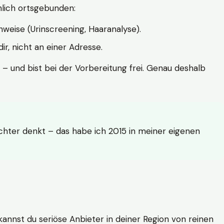
hlich ortsgebunden:
weise (Urinscreening, Haaranalyse).
r, nicht an einer Adresse.
 – und bist bei der Vorbereitung frei. Genau deshalb
achter denkt – das habe ich 2015 in meiner eigenen
n kannst du seriöse Anbieter in deiner Region von reinen