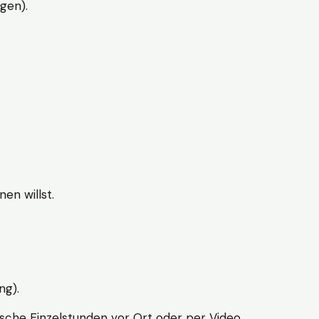
gen).
en willst.
ng).
sche Einzelstunden vor Ort oder per Video.