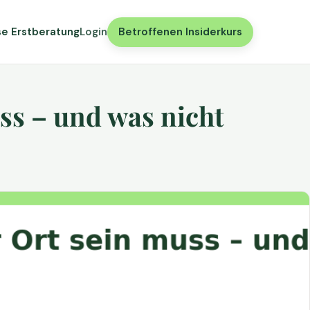
se Erstberatung
Login
Betroffenen Insiderkurs
ss – und was nicht