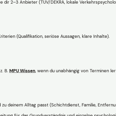
e dir 2–3 Anbieter (TÜV/DEKRA, lokale Verkehrspsycholo
rien (Qualifikation, seriöse Aussagen, klare Inhalte).
z. B.
MPU Wissen
, wenn du unabhängig von Terminen lern
d zu deinem Alltag passt (Schichtdienst, Familie, Entfernu
itung für das Grundverständnis und einzelne psychologi