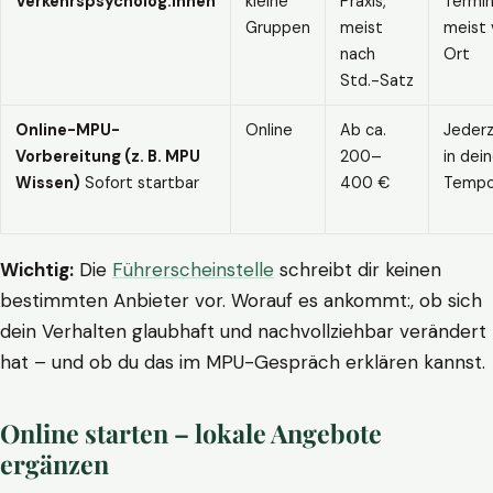
Verkehrspsycholog:innen
kleine
Praxis,
Termin
Gruppen
meist
meist 
nach
Ort
Std.-Satz
Online-MPU-
Online
Ab ca.
Jederz
Vorbereitung (z. B. MPU
200–
in dei
Wissen)
Sofort startbar
400 €
Temp
Wichtig:
Die
Führerscheinstelle
schreibt dir keinen
bestimmten Anbieter vor. Worauf es ankommt:, ob sich
dein Verhalten glaubhaft und nachvollziehbar verändert
hat – und ob du das im MPU-Gespräch erklären kannst.
Online starten – lokale Angebote
ergänzen