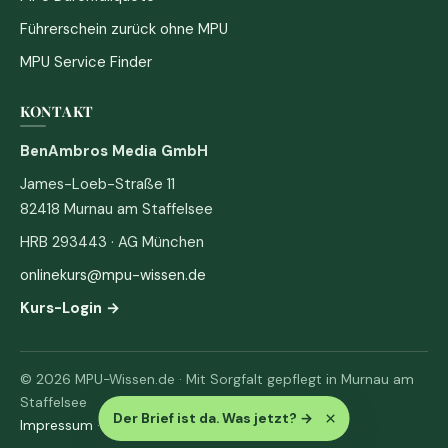
Führerschein zurück ohne MPU
MPU Service Finder
KONTAKT
BenAmbros Media GmbH
James-Loeb-Straße 11
82418 Murnau am Staffelsee
HRB 293443 · AG München
onlinekurs@mpu-wissen.de
Kurs-Login →
© 2026 MPU-Wissen.de · Mit Sorgfalt gepflegt in Murnau am
Staffelsee
×
Der Brief ist da. Was jetzt?
→
Impressum
·
Datenschutz & AGB