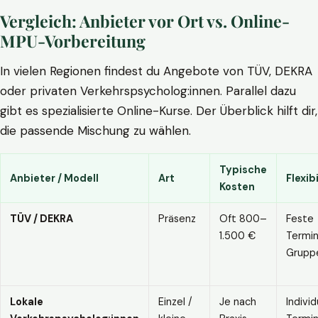
Vergleich: Anbieter vor Ort vs. Online-
MPU-Vorbereitung
In vielen Regionen findest du Angebote von TÜV, DEKRA
oder privaten Verkehrspsycholog:innen. Parallel dazu
gibt es spezialisierte Online-Kurse. Der Überblick hilft dir,
die passende Mischung zu wählen.
Typische
Anbieter / Modell
Art
Flexibi
Kosten
TÜV / DEKRA
Präsenz
Oft 800–
Feste
1.500 €
Termin
Grupp
Lokale
Einzel /
Je nach
Individ