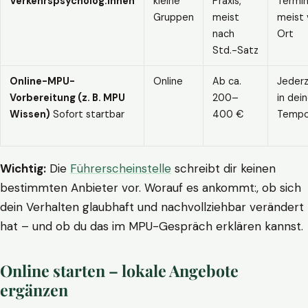
Verkehrspsycholog:innen
kleine
Praxis,
Termin
Gruppen
meist
meist 
nach
Ort
Std.-Satz
Online-MPU-
Online
Ab ca.
Jederz
Vorbereitung (z. B. MPU
200–
in dei
Wissen)
Sofort startbar
400 €
Temp
Wichtig:
Die
Führerscheinstelle
schreibt dir keinen
bestimmten Anbieter vor. Worauf es ankommt:, ob sich
dein Verhalten glaubhaft und nachvollziehbar verändert
hat – und ob du das im MPU-Gespräch erklären kannst.
Online starten – lokale Angebote
ergänzen