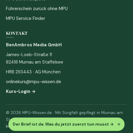
Führerschein zurück ohne MPU
MPU Service Finder
KONTAKT
BenAmbros Media GmbH
James-Loeb-Straße 11
82418 Murnau am Staffelsee
HRB 293443 · AG München
onlinekurs@mpu-wissen.de
Kurs-Login →
© 2026 MPU-Wissen.de · Mit Sorgfalt gepflegt in Murnau am
Staffelsee
×
Der Brief ist da. Was du jetzt zuerst tun musst
→
Impressum
·
Datenschutz & AGB