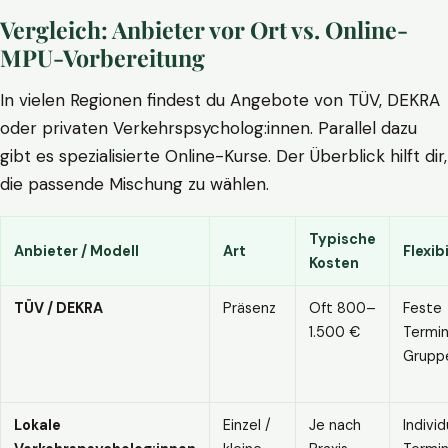
Vergleich: Anbieter vor Ort vs. Online-
MPU-Vorbereitung
In vielen Regionen findest du Angebote von TÜV, DEKRA
oder privaten Verkehrspsycholog:innen. Parallel dazu
gibt es spezialisierte Online-Kurse. Der Überblick hilft dir,
die passende Mischung zu wählen.
Typische
Anbieter / Modell
Art
Flexibi
Kosten
TÜV / DEKRA
Präsenz
Oft 800–
Feste
1.500 €
Termin
Grupp
Lokale
Einzel /
Je nach
Individ