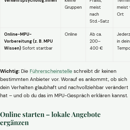
Verkehrspsycholog:innen
kleine
Praxis,
Termin
Gruppen
meist
meist 
nach
Ort
Std.-Satz
Online-MPU-
Online
Ab ca.
Jederz
Vorbereitung (z. B. MPU
200–
in dei
Wissen)
Sofort startbar
400 €
Temp
Wichtig:
Die
Führerscheinstelle
schreibt dir keinen
bestimmten Anbieter vor. Worauf es ankommt:, ob sich
dein Verhalten glaubhaft und nachvollziehbar verändert
hat – und ob du das im MPU-Gespräch erklären kannst.
Online starten – lokale Angebote
ergänzen