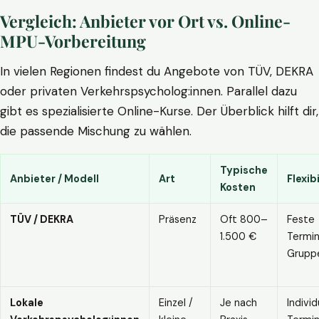
Vergleich: Anbieter vor Ort vs. Online-
MPU-Vorbereitung
In vielen Regionen findest du Angebote von TÜV, DEKRA
oder privaten Verkehrspsycholog:innen. Parallel dazu
gibt es spezialisierte Online-Kurse. Der Überblick hilft dir,
die passende Mischung zu wählen.
Typische
Anbieter / Modell
Art
Flexibi
Kosten
TÜV / DEKRA
Präsenz
Oft 800–
Feste
1.500 €
Termin
Grupp
Lokale
Einzel /
Je nach
Individ