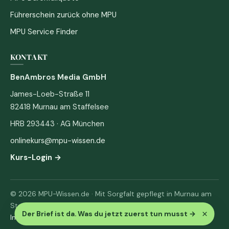
Führerschein zurück ohne MPU
MPU Service Finder
KONTAKT
BenAmbros Media GmbH
James-Loeb-Straße 11
82418 Murnau am Staffelsee
HRB 293443 · AG München
onlinekurs@mpu-wissen.de
Kurs-Login →
© 2026 MPU-Wissen.de · Mit Sorgfalt gepflegt in Murnau am
Staffelsee
×
Der Brief ist da. Was du jetzt zuerst tun musst
→
Impressum
·
Datenschutz & AGB