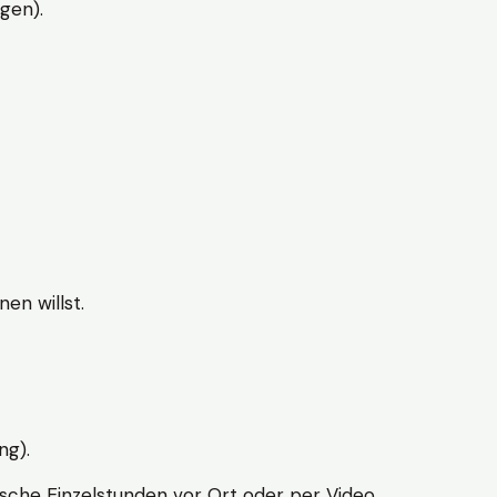
gen).
en willst.
ng).
sche Einzelstunden vor Ort oder per Video.