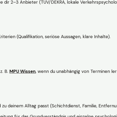
e dir 2–3 Anbieter (TÜV/DEKRA, lokale Verkehrspsycholo
rien (Qualifikation, seriöse Aussagen, klare Inhalte).
z. B.
MPU Wissen
, wenn du unabhängig von Terminen lern
d zu deinem Alltag passt (Schichtdienst, Familie, Entfernu
itung für das Grundverständnis und einzelne psychologi