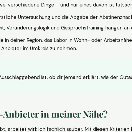
wei verschiedene Dinge – und nur eines davon ist tatsäc
ärztliche Untersuchung und die Abgabe der Abstinenznach
t, Veränderungslogik und Gesprächstraining hängen an di
le in deiner Region, das Labor in Wohn- oder Arbeitsnähe
n Anbieter im Umkreis zu nehmen.
 Ausschlaggebend ist, ob dir jemand erklärt, wie der Gut
-Anbieter in meiner Nähe?
bt, arbeitet wirklich fachlich sauber. Mit diesen Kriterie