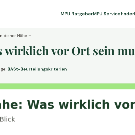
MPU Ratgeber
MPU Servicefinder
in deiner Nähe –
wirklich vor Ort sein mu
age:
BASt-Beurteilungskriterien