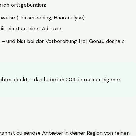
hlich ortsgebunden:
weise (Urinscreening, Haaranalyse).
r, nicht an einer Adresse.
 – und bist bei der Vorbereitung frei. Genau deshalb
achter denkt – das habe ich 2015 in meiner eigenen
n kannst du seriöse Anbieter in deiner Region von reinen