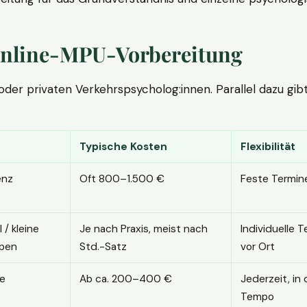
. Online-MPU-Vorbereitung
r privaten Verkehrspsycholog:innen. Parallel dazu gibt es
Typische Kosten
Flexibilität
enz
Oft 800–1.500 €
Feste Termin
l / kleine
Je nach Praxis, meist nach
Individuelle T
pen
Std.-Satz
vor Ort
ne
Ab ca. 200–400 €
Jederzeit, in
Tempo