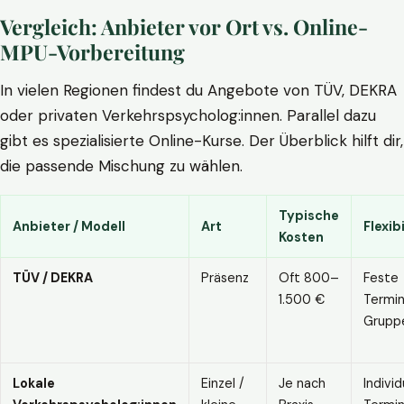
Vergleich: Anbieter vor Ort vs. Online-
MPU-Vorbereitung
In vielen Regionen findest du Angebote von TÜV, DEKRA
oder privaten Verkehrspsycholog:innen. Parallel dazu
gibt es spezialisierte Online-Kurse. Der Überblick hilft dir,
die passende Mischung zu wählen.
Typische
Anbieter / Modell
Art
Flexibi
Kosten
TÜV / DEKRA
Präsenz
Oft 800–
Feste
1.500 €
Termin
Grupp
Lokale
Einzel /
Je nach
Individ