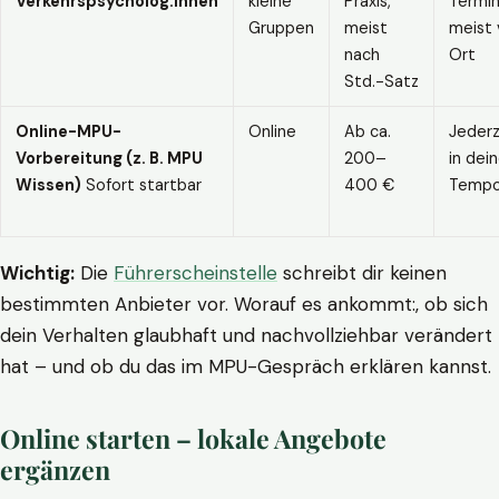
Verkehrspsycholog:innen
kleine
Praxis,
Termin
Gruppen
meist
meist 
nach
Ort
Std.-Satz
Online-MPU-
Online
Ab ca.
Jederz
Vorbereitung (z. B. MPU
200–
in dei
Wissen)
Sofort startbar
400 €
Temp
Wichtig:
Die
Führerscheinstelle
schreibt dir keinen
bestimmten Anbieter vor. Worauf es ankommt:, ob sich
dein Verhalten glaubhaft und nachvollziehbar verändert
hat – und ob du das im MPU-Gespräch erklären kannst.
Online starten – lokale Angebote
ergänzen