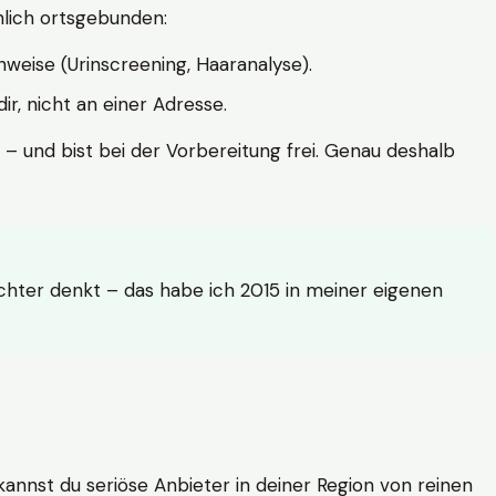
hlich ortsgebunden:
weise (Urinscreening, Haaranalyse).
r, nicht an einer Adresse.
 – und bist bei der Vorbereitung frei. Genau deshalb
achter denkt – das habe ich 2015 in meiner eigenen
n kannst du seriöse Anbieter in deiner Region von reinen