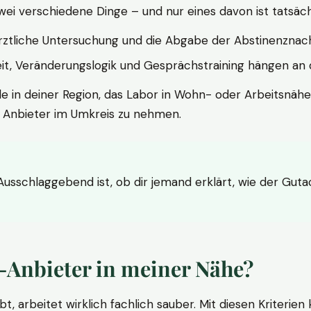
wei verschiedene Dinge – und nur eines davon ist tatsäc
ärztliche Untersuchung und die Abgabe der Abstinenznach
t, Veränderungslogik und Gesprächstraining hängen an di
le in deiner Region, das Labor in Wohn- oder Arbeitsnähe
n Anbieter im Umkreis zu nehmen.
 Ausschlaggebend ist, ob dir jemand erklärt, wie der Gut
-Anbieter in meiner Nähe?
bt, arbeitet wirklich fachlich sauber. Mit diesen Kriterie