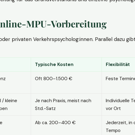
. Online-MPU-Vorbereitung
r privaten Verkehrspsycholog:innen. Parallel dazu gibt es
Typische Kosten
Flexibilität
enz
Oft 800–1.500 €
Feste Termin
l / kleine
Je nach Praxis, meist nach
Individuelle T
pen
Std.-Satz
vor Ort
ne
Ab ca. 200–400 €
Jederzeit, in
Tempo