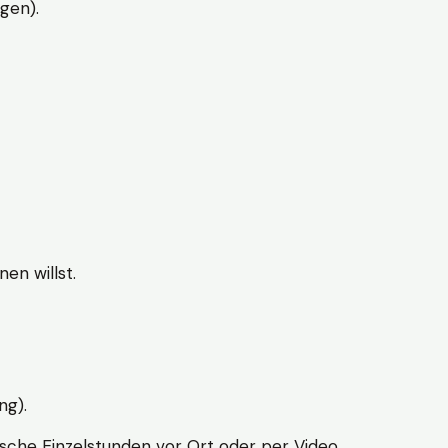
gen).
en willst.
ng).
sche Einzelstunden vor Ort oder per Video.