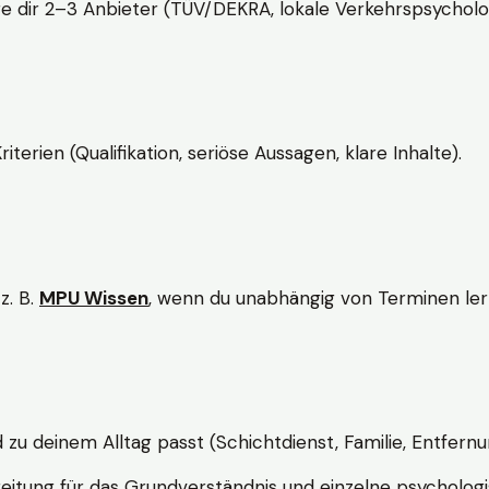
e dir 2–3 Anbieter (TÜV/DEKRA, lokale Verkehrspsycholo
rien (Qualifikation, seriöse Aussagen, klare Inhalte).
z. B.
MPU Wissen
, wenn du unabhängig von Terminen lern
d zu deinem Alltag passt (Schichtdienst, Familie, Entfernu
itung für das Grundverständnis und einzelne psychologi