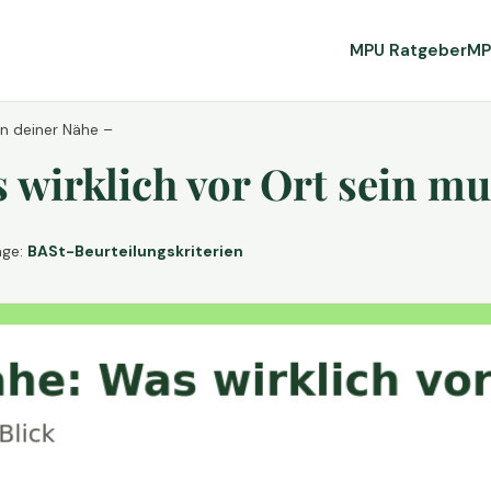
MPU Ratgeber
MP
in deiner Nähe –
wirklich vor Ort sein mu
age:
BASt-Beurteilungskriterien