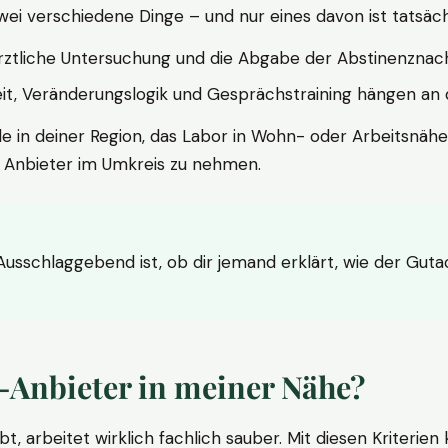
wei verschiedene Dinge – und nur eines davon ist tatsäc
ärztliche Untersuchung und die Abgabe der Abstinenznach
t, Veränderungslogik und Gesprächstraining hängen an di
le in deiner Region, das Labor in Wohn- oder Arbeitsnähe
n Anbieter im Umkreis zu nehmen.
 Ausschlaggebend ist, ob dir jemand erklärt, wie der Gut
-Anbieter in meiner Nähe?
bt, arbeitet wirklich fachlich sauber. Mit diesen Kriterie