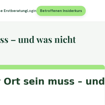
se Erstberatung
Login
Betroffenen Insiderkurs
ss – und was nicht