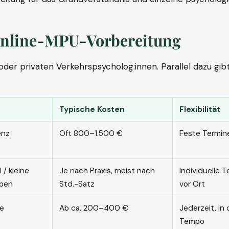
. Online-MPU-Vorbereitung
r privaten Verkehrspsycholog:innen. Parallel dazu gibt es
Typische Kosten
Flexibilität
enz
Oft 800–1.500 €
Feste Termin
l / kleine
Je nach Praxis, meist nach
Individuelle T
pen
Std.-Satz
vor Ort
ne
Ab ca. 200–400 €
Jederzeit, in
Tempo