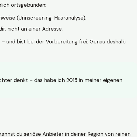
hlich ortsgebunden:
weise (Urinscreening, Haaranalyse).
r, nicht an einer Adresse.
 – und bist bei der Vorbereitung frei. Genau deshalb
achter denkt – das habe ich 2015 in meiner eigenen
n kannst du seriöse Anbieter in deiner Region von reinen