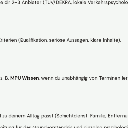
e dir 2–3 Anbieter (TÜV/DEKRA, lokale Verkehrspsycholo
rien (Qualifikation, seriöse Aussagen, klare Inhalte).
z. B.
MPU Wissen
, wenn du unabhängig von Terminen lern
d zu deinem Alltag passt (Schichtdienst, Familie, Entfernu
itung für das Grundverständnis und einzelne psychologi