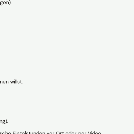
gen).
en willst.
ng).
sche Einzelstunden vor Ort oder per Video.