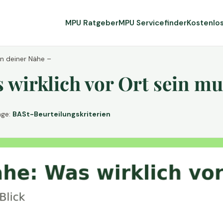
MPU Ratgeber
MPU Servicefinder
Kostenlo
in deiner Nähe –
wirklich vor Ort sein mu
age:
BASt-Beurteilungskriterien