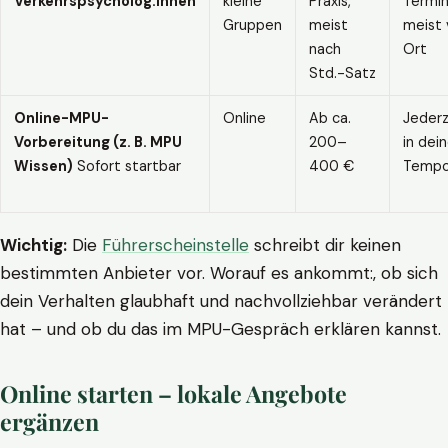
Verkehrspsycholog:innen
kleine
Praxis,
Termin
Gruppen
meist
meist 
nach
Ort
Std.-Satz
Online-MPU-
Online
Ab ca.
Jederz
Vorbereitung (z. B. MPU
200–
in dei
Wissen)
Sofort startbar
400 €
Temp
Wichtig:
Die
Führerscheinstelle
schreibt dir keinen
bestimmten Anbieter vor. Worauf es ankommt:, ob sich
dein Verhalten glaubhaft und nachvollziehbar verändert
hat – und ob du das im MPU-Gespräch erklären kannst.
Online starten – lokale Angebote
ergänzen