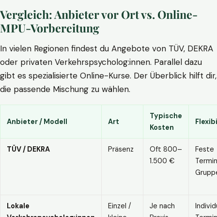
Vergleich: Anbieter vor Ort vs. Online-
MPU-Vorbereitung
In vielen Regionen findest du Angebote von TÜV, DEKRA
oder privaten Verkehrspsycholog:innen. Parallel dazu
gibt es spezialisierte Online-Kurse. Der Überblick hilft dir,
die passende Mischung zu wählen.
Typische
Anbieter / Modell
Art
Flexibi
Kosten
TÜV / DEKRA
Präsenz
Oft 800–
Feste
1.500 €
Termin
Grupp
Lokale
Einzel /
Je nach
Individ