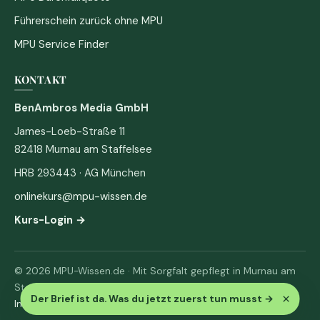
Führerschein zurück ohne MPU
MPU Service Finder
KONTAKT
BenAmbros Media GmbH
James-Loeb-Straße 11
82418 Murnau am Staffelsee
HRB 293443 · AG München
onlinekurs@mpu-wissen.de
Kurs-Login →
© 2026 MPU-Wissen.de · Mit Sorgfalt gepflegt in Murnau am
Staffelsee
×
Der Brief ist da. Was du jetzt zuerst tun musst
→
Impressum
·
Datenschutz & AGB