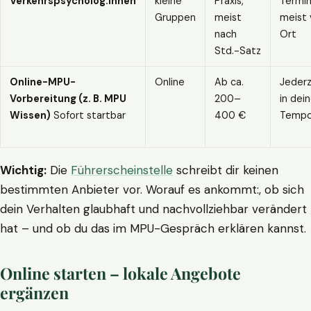
Verkehrspsycholog:innen
kleine
Praxis,
Termin
Gruppen
meist
meist 
nach
Ort
Std.-Satz
Online-MPU-
Online
Ab ca.
Jederz
Vorbereitung (z. B. MPU
200–
in dei
Wissen)
Sofort startbar
400 €
Temp
Wichtig:
Die
Führerscheinstelle
schreibt dir keinen
bestimmten Anbieter vor. Worauf es ankommt:, ob sich
dein Verhalten glaubhaft und nachvollziehbar verändert
hat – und ob du das im MPU-Gespräch erklären kannst.
Online starten – lokale Angebote
ergänzen