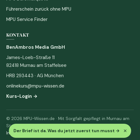
Führerschein zurück ohne MPU
MPU Service Finder
KONTAKT
BenAmbros Media GmbH
James-Loeb-Straße 11
82418 Murnau am Staffelsee
HRB 293443 · AG München
onlinekurs@mpu-wissen.de
Kurs-Login →
© 2026 MPU-Wissen.de · Mit Sorgfalt gepflegt in Murnau am
Staffelsee
×
Der Brief ist da. Was du jetzt zuerst tun musst
→
Impressum
·
Datenschutz & AGB