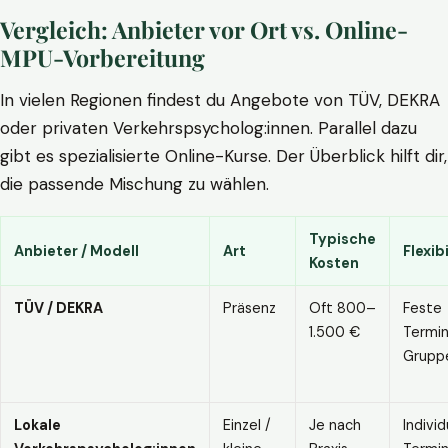
Vergleich: Anbieter vor Ort vs. Online-
MPU-Vorbereitung
In vielen Regionen findest du Angebote von TÜV, DEKRA
oder privaten Verkehrspsycholog:innen. Parallel dazu
gibt es spezialisierte Online-Kurse. Der Überblick hilft dir,
die passende Mischung zu wählen.
Typische
Anbieter / Modell
Art
Flexibi
Kosten
TÜV / DEKRA
Präsenz
Oft 800–
Feste
1.500 €
Termin
Grupp
Lokale
Einzel /
Je nach
Individ